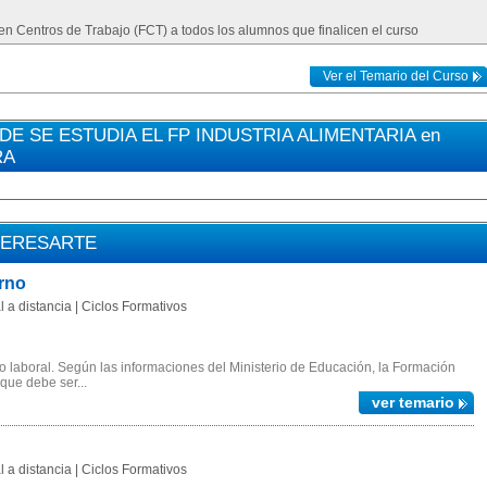
 en Centros de Trabajo (FCT) a todos los alumnos que finalicen el curso
Ver el Temario del Curso
 SE ESTUDIA EL FP INDUSTRIA ALIMENTARIA en
RA
TERESARTE
rno
 a distancia | Ciclos Formativos
 laboral. Según las informaciones del Ministerio de Educación, la Formación
 que debe ser...
ver temario
 a distancia | Ciclos Formativos