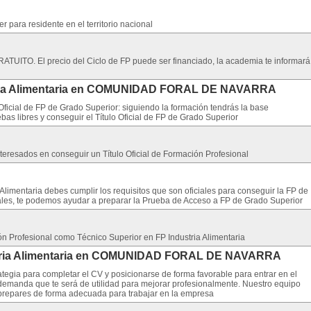
 para residente en el territorio nacional
ATUITO. El precio del Ciclo de FP puede ser financiado, la academia te informará
stria Alimentaria en COMUNIDAD FORAL DE NAVARRA
Oficial de FP de Grado Superior: siguiendo la formación tendrás la base
as libres y conseguir el Título Oficial de FP de Grado Superior
nteresados en conseguir un Título Oficial de Formación Profesional
ria Alimentaria debes cumplir los requisitos que son oficiales para conseguir la FP de
ciales, te podemos ayudar a preparar la Prueba de Acceso a FP de Grado Superior
ón Profesional como Técnico Superior en FP Industria Alimentaria
ustria Alimentaria en COMUNIDAD FORAL DE NAVARRA
tegia para completar el CV y posicionarse de forma favorable para entrar en el
demanda que te será de utilidad para mejorar profesionalmente. Nuestro equipo
e prepares de forma adecuada para trabajar en la empresa