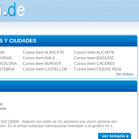
S Y CIUDADES
AVA
Cursos Inem ALBACETE
Cursos Inem ALICANTE
TURIAS
Cursos Inem AVILA
Cursos Inem BADAJOZ
ARCELONA
Cursos Inem BURGOS
Cursos Inem CACERES
ANTABRIA
Cursos Inem CASTELLON
Cursos Inem CIUDAD REAL
Ver todas»
al
ente
20000: -Adquirir por parte de los alumnos una visión general del
n. Es el primer estándar internacional orientado a la gestión de s...
ver temario