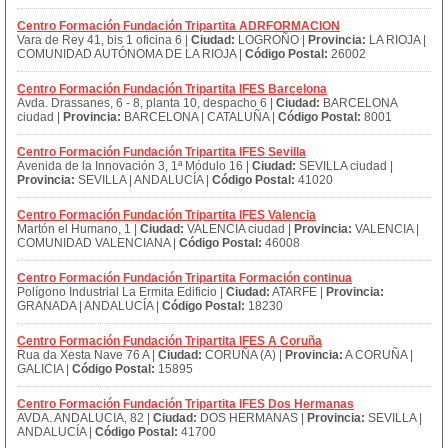
Centro Formación Fundación Tripartita ADRFORMACION
Vara de Rey 41, bis 1 oficina 6 |
Ciudad:
LOGROÑO |
Provincia:
LA RIOJA |
COMUNIDAD AUTÓNOMA DE LA RIOJA |
Código Postal:
26002
Centro Formación Fundación Tripartita IFES Barcelona
Avda. Drassanes, 6 - 8, planta 10, despacho 6 |
Ciudad:
BARCELONA
ciudad |
Provincia:
BARCELONA | CATALUÑA |
Código Postal:
8001
Centro Formación Fundación Tripartita IFES Sevilla
Avenida de la Innovación 3, 1ª Módulo 16 |
Ciudad:
SEVILLA ciudad |
Provincia:
SEVILLA | ANDALUCÍA |
Código Postal:
41020
Centro Formación Fundación Tripartita IFES Valencia
Martón el Humano, 1 |
Ciudad:
VALENCIA ciudad |
Provincia:
VALENCIA |
COMUNIDAD VALENCIANA |
Código Postal:
46008
Centro Formación Fundación Tripartita Formación continua
Polígono Industrial La Ermita Edificio |
Ciudad:
ATARFE |
Provincia:
GRANADA | ANDALUCÍA |
Código Postal:
18230
Centro Formación Fundación Tripartita IFES A Coruña
Rua da Xesta Nave 76 A |
Ciudad:
CORUÑA (A) |
Provincia:
A CORUÑA |
GALICIA |
Código Postal:
15895
Centro Formación Fundación Tripartita IFES Dos Hermanas
AVDA. ANDALUCIA, 82 |
Ciudad:
DOS HERMANAS |
Provincia:
SEVILLA |
ANDALUCÍA |
Código Postal:
41700