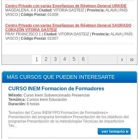
Centro Privado con varias Enseñanzas de Régimen General URKIDE
MAGDALENA, 4 8 |
Ciudad:
VITORIA GASTEIZ |
Provincia:
ALAVA | PAÍS
VASCO |
Código Postal:
01008
Centro Privado con varias Enseñanzas de Régimen General SAGRADO
CORAZÓN VITORIA GASTEIZ
FRAY FRANCISCO 1 |
Ciudad:
VITORIA GASTEIZ |
Provincia:
ALAVA | PAÍS
VASCO |
Código Postal:
01007
›
»
2
3
4
5
6
1
MÁS CURSOS QUE PUEDEN INTERESARTE
CURSO INEM Formacion de Formadores
Método:
Curso Inem Subvencionado Presencial
Temática:
Cursos Inem Educación
Duración:
8 horas
Temarios del Curso INEM FPO Formacion de Formadores:•
Presentación del programa formativo• Presentación de los objetivos del
programa• Presentación de la metodología• Técnicas de impartición•
Téc...
ver temario