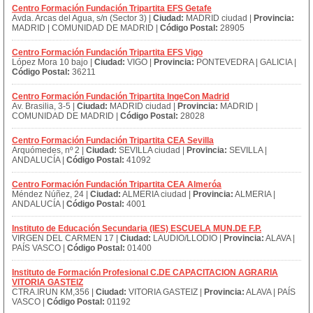
Centro Formación Fundación Tripartita EFS Getafe
Avda. Arcas del Agua, s/n (Sector 3) |
Ciudad:
MADRID ciudad |
Provincia:
MADRID | COMUNIDAD DE MADRID |
Código Postal:
28905
Centro Formación Fundación Tripartita EFS Vigo
López Mora 10 bajo |
Ciudad:
VIGO |
Provincia:
PONTEVEDRA | GALICIA |
Código Postal:
36211
Centro Formación Fundación Tripartita IngeCon Madrid
Av. Brasilia, 3-5 |
Ciudad:
MADRID ciudad |
Provincia:
MADRID |
COMUNIDAD DE MADRID |
Código Postal:
28028
Centro Formación Fundación Tripartita CEA Sevilla
Arquómedes, nº 2 |
Ciudad:
SEVILLA ciudad |
Provincia:
SEVILLA |
ANDALUCÍA |
Código Postal:
41092
Centro Formación Fundación Tripartita CEA Almeróa
Méndez Núñez, 24 |
Ciudad:
ALMERIA ciudad |
Provincia:
ALMERIA |
ANDALUCÍA |
Código Postal:
4001
Instituto de Educación Secundaria (IES) ESCUELA MUN.DE F.P.
VIRGEN DEL CARMEN 17 |
Ciudad:
LAUDIO/LLODIO |
Provincia:
ALAVA |
PAÍS VASCO |
Código Postal:
01400
Instituto de Formación Profesional C.DE CAPACITACION AGRARIA
VITORIA GASTEIZ
CTRA.IRUN KM,356 |
Ciudad:
VITORIA GASTEIZ |
Provincia:
ALAVA | PAÍS
VASCO |
Código Postal:
01192