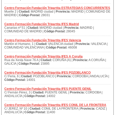
Centro Formación Fundación Tripartita ESTRATEGIAS CONCURRENTES
Muelle 2 |
Ciudad:
MADRID ciudad |
Provincia:
MADRID | COMUNIDAD DE
MADRID |
Código Postal:
28031
Centro Formación Fundación Tripartita IFES Madrid
Canarias nº 51 |
Ciudad:
MADRID ciudad |
Provincia:
MADRID |
COMUNIDAD DE MADRID |
Código Postal:
28045
Centro Formación Fundación Tripartita IFES Valencia
Martón el Humano, 1 |
Ciudad:
VALENCIA ciudad |
Provincia:
VALENCIA |
COMUNIDAD VALENCIANA |
Código Postal:
46008
Centro Formación Fundación Tripartita IFES A Coruña
Rua da Xesta Nave 76 A |
Ciudad:
CORUÑA (A) |
Provincia:
A CORUÑA |
GALICIA |
Código Postal:
15895
Centro Formación Fundación Tripartita IFES POZOBLANCO
C/ Feria, 6 |
Ciudad:
POZOBLANCO |
Provincia:
CORDOBA | ANDALUCÍA |
Código Postal:
14001
Centro Formación Fundación Tripartita IFES PUENTE GENIL
C/ Fernán Pérez, 3 |
Ciudad:
PUENTE GENIL |
Provincia:
CORDOBA |
ANDALUCÍA |
Código Postal:
14002
Centro Formación Fundación Tripartita IFES CONIL DE LA FRONTERA
C/ JEREZ, Nº 10 |
Ciudad:
CONIL DE LA FRONTERA |
Provincia:
CADIZ |
ANDALUCÍA |
Código Postal:
11400