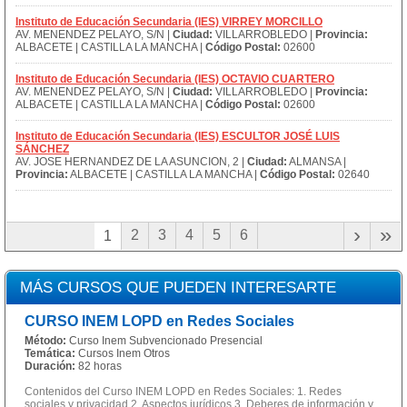
Instituto de Educación Secundaria (IES) VIRREY MORCILLO
AV. MENENDEZ PELAYO, S/N |
Ciudad:
VILLARROBLEDO |
Provincia:
ALBACETE | CASTILLA LA MANCHA |
Código Postal:
02600
Instituto de Educación Secundaria (IES) OCTAVIO CUARTERO
AV. MENENDEZ PELAYO, S/N |
Ciudad:
VILLARROBLEDO |
Provincia:
ALBACETE | CASTILLA LA MANCHA |
Código Postal:
02600
Instituto de Educación Secundaria (IES) ESCULTOR JOSÉ LUIS
SÁNCHEZ
AV. JOSE HERNANDEZ DE LA ASUNCION, 2 |
Ciudad:
ALMANSA |
Provincia:
ALBACETE | CASTILLA LA MANCHA |
Código Postal:
02640
›
»
2
3
4
5
6
1
MÁS CURSOS QUE PUEDEN INTERESARTE
CURSO INEM LOPD en Redes Sociales
Método:
Curso Inem Subvencionado Presencial
Temática:
Cursos Inem Otros
Duración:
82 horas
Contenidos del Curso INEM LOPD en Redes Sociales: 1. Redes
sociales y privacidad 2. Aspectos jurídicos 3. Deberes de información y