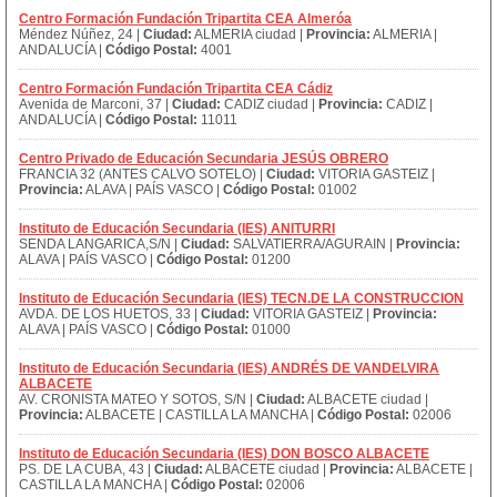
Centro Formación Fundación Tripartita CEA Almeróa
Méndez Núñez, 24 |
Ciudad:
ALMERIA ciudad |
Provincia:
ALMERIA |
ANDALUCÍA |
Código Postal:
4001
Centro Formación Fundación Tripartita CEA Cádiz
Avenida de Marconi, 37 |
Ciudad:
CADIZ ciudad |
Provincia:
CADIZ |
ANDALUCÍA |
Código Postal:
11011
Centro Privado de Educación Secundaria JESÚS OBRERO
FRANCIA 32 (ANTES CALVO SOTELO) |
Ciudad:
VITORIA GASTEIZ |
Provincia:
ALAVA | PAÍS VASCO |
Código Postal:
01002
Instituto de Educación Secundaria (IES) ANITURRI
SENDA LANGARICA,S/N |
Ciudad:
SALVATIERRA/AGURAIN |
Provincia:
ALAVA | PAÍS VASCO |
Código Postal:
01200
Instituto de Educación Secundaria (IES) TECN.DE LA CONSTRUCCION
AVDA. DE LOS HUETOS, 33 |
Ciudad:
VITORIA GASTEIZ |
Provincia:
ALAVA | PAÍS VASCO |
Código Postal:
01000
Instituto de Educación Secundaria (IES) ANDRÉS DE VANDELVIRA
ALBACETE
AV. CRONISTA MATEO Y SOTOS, S/N |
Ciudad:
ALBACETE ciudad |
Provincia:
ALBACETE | CASTILLA LA MANCHA |
Código Postal:
02006
Instituto de Educación Secundaria (IES) DON BOSCO ALBACETE
PS. DE LA CUBA, 43 |
Ciudad:
ALBACETE ciudad |
Provincia:
ALBACETE |
CASTILLA LA MANCHA |
Código Postal:
02006