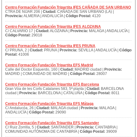
Centro Formación Fundación Tripartita IFES CAÑADA DE SAN URBANO
CTRA DE NIJAR 206 |
Ciudad:
CAÑADA DE SAN URBANO (LA) |
Provincia:
ALMERIA | ANDALUCÍA |
Código Postal:
4120
Centro Formación Fundación Tripartita IFES ALOZAINA
C/ CALVARIO 17 |
Ciudad:
ALOZAINA |
Provincia:
MALAGA | ANDALUCÍA |
Código Postal:
29018
Centro Formación Fundación Tripartita IFES PRUNA
C/ PRUNA, 2 |
Ciudad:
PRUNA |
Provincia:
SEVILLA | ANDALUCÍA |
Código
Postal:
41006
Centro Formación Fundación Tripartita EFS Madrid
Calle del Doctor Esquerdo, 160 |
Ciudad:
MADRID ciudad |
Provincia:
MADRID | COMUNIDAD DE MADRID |
Código Postal:
28007
Centro Formación Fundación Tripartita EFS Barcelona
Gran Vóa de les Corts Catalanes 583, 5ª planta |
Ciudad:
BARCELONA
ciudad |
Provincia:
BARCELONA | CATALUÑA |
Código Postal:
8011
Centro Formación Fundación Tripartita EFS Málaga
C/ Andalucóa, 26 |
Ciudad:
MALAGA ciudad |
Provincia:
MALAGA |
ANDALUCÍA |
Código Postal:
29090
Centro Formación Fundación Tripartita EFS Santander
C/ Ruiz Zorrilla, 5 |
Ciudad:
SANTANDER |
Provincia:
CANTABRIA |
COMUNIDAD AUTÓNOMA DE CANTABRIA |
Código Postal:
39009