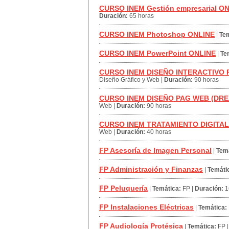
CURSO INEM Gestión empresarial O
Duración:
65 horas
CURSO INEM Photoshop ONLINE
|
Tem
CURSO INEM PowerPoint ONLINE
|
Te
CURSO INEM DISEÑO INTERACTIVO
Diseño Gráfico y Web
|
Duración:
90 horas
CURSO INEM DISEÑO PAG WEB (D
Web
|
Duración:
90 horas
CURSO INEM TRATAMIENTO DIGITA
Web
|
Duración:
40 horas
FP Asesoría de Imagen Personal
|
Temá
FP Administración y Finanzas
|
Temáti
FP Peluquería
|
Temática:
FP
|
Duración:
1
FP Instalaciones Eléctricas
|
Temática:
FP Audiología Protésica
|
Temática:
FP