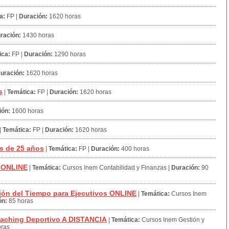
a:
FP
|
Duración:
1620 horas
ración:
1430 horas
ica:
FP
|
Duración:
1290 horas
uración:
1620 horas
s
|
Temática:
FP
|
Duración:
1620 horas
ión:
1600 horas
|
Temática:
FP
|
Duración:
1620 horas
s de 25 años
|
Temática:
FP
|
Duración:
400 horas
a ONLINE
|
Temática:
Cursos Inem Contabilidad y Finanzas
|
Duración:
90
ón del Tiempo para Ejecutivos ONLINE
|
Temática:
Cursos Inem
ón:
85 horas
aching Deportivo A DISTANCIA
|
Temática:
Cursos Inem Gestión y
oras