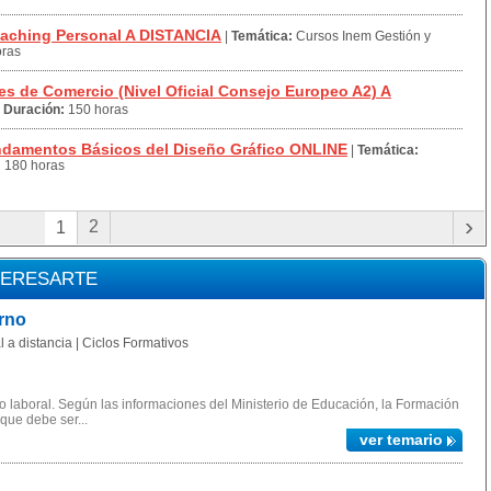
aching Personal A DISTANCIA
|
Temática:
Cursos Inem Gestión y
oras
s de Comercio (Nivel Oficial Consejo Europeo A2) A
|
Duración:
150 horas
ndamentos Básicos del Diseño Gráfico ONLINE
|
Temática:
:
180 horas
›
2
1
TERESARTE
rno
 a distancia | Ciclos Formativos
 laboral. Según las informaciones del Ministerio de Educación, la Formación
 que debe ser...
ver temario