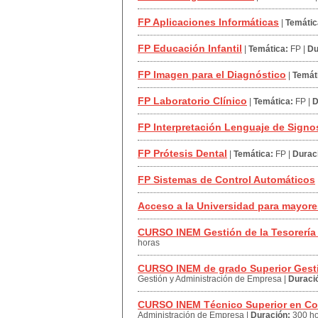
FP Aplicaciones Informáticas
|
Temátic
FP Educación Infantil
|
Temática:
FP
|
Du
FP Imagen para el Diagnóstico
|
Temát
FP Laboratorio Clínico
|
Temática:
FP
|
D
FP Interpretación Lenguaje de Signo
FP Prótesis Dental
|
Temática:
FP
|
Durac
FP Sistemas de Control Automáticos
Acceso a la Universidad para mayore
CURSO INEM Gestión de la Tesorerí
horas
CURSO INEM de grado Superior Gesti
Gestión y Administración de Empresa
|
Duraci
CURSO INEM Técnico Superior en Co
Administración de Empresa
|
Duración:
300 h