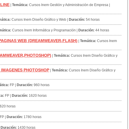
NLINE
|
Temática:
Cursos Inem Gestión y Administración de Empresa
|
ática:
Cursos Inem Diseño Gráfico y Web
|
Duración:
54 horas
mática:
Cursos Inem Informática y Programación
|
Duración:
44 horas
 PAGINAS WEB (DREAMWEAVER-FLASH)
|
Temática:
Cursos Inem
REAMWEAVER,PHOTOSHOP)
|
Temática:
Cursos Inem Diseño Gráfico y
L IMAGENES PHOTOSHOP
|
Temática:
Cursos Inem Diseño Gráfico y
tica:
FP
|
Duración:
960 horas
ca:
FP
|
Duración:
1620 horas
620 horas
FP
|
Duración:
1780 horas
|
Duración:
1430 horas