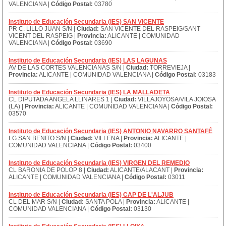
VALENCIANA |
Código Postal:
03780
Instituto de Educación Secundaria (IES) SAN VICENTE
PR C. LILLO JUAN S/N |
Ciudad:
SAN VICENTE DEL RASPEIG/SANT
VICENT DEL RASPEIG |
Provincia:
ALICANTE | COMUNIDAD
VALENCIANA |
Código Postal:
03690
Instituto de Educación Secundaria (IES) LAS LAGUNAS
AV DE LAS CORTES VALENCIANAS S/N |
Ciudad:
TORREVIEJA |
Provincia:
ALICANTE | COMUNIDAD VALENCIANA |
Código Postal:
03183
Instituto de Educación Secundaria (IES) LA MALLADETA
CL DIPUTADA ANGELA LLINARES 1 |
Ciudad:
VILLAJOYOSA/VILA JOIOSA
(LA) |
Provincia:
ALICANTE | COMUNIDAD VALENCIANA |
Código Postal:
03570
Instituto de Educación Secundaria (IES) ANTONIO NAVARRO SANTAFÉ
LG SAN BENITO S/N |
Ciudad:
VILLENA |
Provincia:
ALICANTE |
COMUNIDAD VALENCIANA |
Código Postal:
03400
Instituto de Educación Secundaria (IES) VIRGEN DEL REMEDIO
CL BARONIA DE POLOP 8 |
Ciudad:
ALICANTE/ALACANT |
Provincia:
ALICANTE | COMUNIDAD VALENCIANA |
Código Postal:
03011
Instituto de Educación Secundaria (IES) CAP DE L'ALJUB
CL DEL MAR S/N |
Ciudad:
SANTA POLA |
Provincia:
ALICANTE |
COMUNIDAD VALENCIANA |
Código Postal:
03130