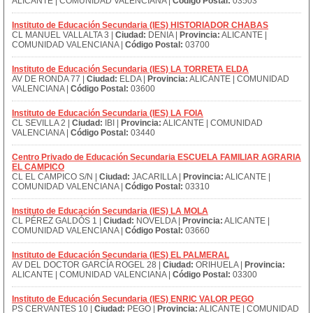
ALICANTE | COMUNIDAD VALENCIANA |
Código Postal:
03503
Instituto de Educación Secundaria (IES) HISTORIADOR CHABAS
CL MANUEL VALLALTA 3 |
Ciudad:
DENIA |
Provincia:
ALICANTE |
COMUNIDAD VALENCIANA |
Código Postal:
03700
Instituto de Educación Secundaria (IES) LA TORRETA ELDA
AV DE RONDA 77 |
Ciudad:
ELDA |
Provincia:
ALICANTE | COMUNIDAD
VALENCIANA |
Código Postal:
03600
Instituto de Educación Secundaria (IES) LA FOIA
CL SEVILLA 2 |
Ciudad:
IBI |
Provincia:
ALICANTE | COMUNIDAD
VALENCIANA |
Código Postal:
03440
Centro Privado de Educación Secundaria ESCUELA FAMILIAR AGRARIA
EL CAMPICO
CL EL CAMPICO S/N |
Ciudad:
JACARILLA |
Provincia:
ALICANTE |
COMUNIDAD VALENCIANA |
Código Postal:
03310
Instituto de Educación Secundaria (IES) LA MOLA
CL PÉREZ GALDÓS 1 |
Ciudad:
NOVELDA |
Provincia:
ALICANTE |
COMUNIDAD VALENCIANA |
Código Postal:
03660
Instituto de Educación Secundaria (IES) EL PALMERAL
AV DEL DOCTOR GARCÍA ROGEL 28 |
Ciudad:
ORIHUELA |
Provincia:
ALICANTE | COMUNIDAD VALENCIANA |
Código Postal:
03300
Instituto de Educación Secundaria (IES) ENRIC VALOR PEGO
PS CERVANTES 10 |
Ciudad:
PEGO |
Provincia:
ALICANTE | COMUNIDAD