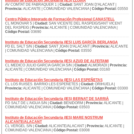
Instituto de Educación Secundaria (IES) LLOIXA
AV COMTAT DE FABRAQUER 1 |
Ciudad:
SANT JOAN D'ALACANT |
Provincia:
ALICANTE | COMUNIDAD VALENCIANA |
Código Postal:
03550
Centro Público Integrado de Formación Profesional CANASTELL
CL MONOVAR 5 |
Ciudad:
SAN VICENTE DEL RASPEIG/SANT VICENT
DEL RASPEIG |
Provincia:
ALICANTE | COMUNIDAD VALENCIANA |
Código Postal:
03690
Instituto de Educación Secundaria (IES) LUIS GARCÍA BERLANGA
PD EL SALT S/N |
Ciudad:
SANT JOAN D'ALACANT |
Provincia:
ALICANTE
| COMUNIDAD VALENCIANA |
Código Postal:
03550
Instituto de Educación Secundaria (IES) AZUD DE ALFEITAMI
CL MEDICO JULIO GARCIA GARCIA S/N |
Ciudad:
ALMORADI |
Provincia:
ALICANTE | COMUNIDAD VALENCIANA |
Código Postal:
03160
Instituto de Educación Secundaria (IES) LAS ESPEÑETAS
CL LOS RUISES. BARRIO LES ESPEÑETES |
Ciudad:
ORIHUELA |
Provincia:
ALICANTE | COMUNIDAD VALENCIANA |
Código Postal:
03300
Instituto de Educación Secundaria (IES) BERNAT DE SARRIÀ
PD SALT DE L'AIGUA S/N |
Ciudad:
BENIDORM |
Provincia:
ALICANTE |
COMUNIDAD VALENCIANA |
Código Postal:
03503
Instituto de Educación Secundaria (IES) MARE NOSTRUM
ALICANTE/ALACANT
CL VERGEL S/N |
Ciudad:
ALICANTE/ALACANT |
Provincia:
ALICANTE |
COMUNIDAD VALENCIANA |
Código Postal:
03008