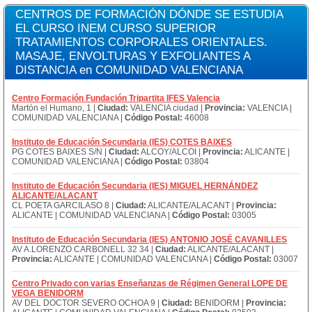
CENTROS DE FORMACIÓN DÓNDE SE ESTUDIA
EL CURSO INEM CURSO SUPERIOR
TRATAMIENTOS CORPORALES ORIENTALES.
MASAJE, ENVOLTURAS Y EXFOLIANTES A
DISTANCIA en COMUNIDAD VALENCIANA
Centro Formación Fundación Tripartita IFES Valencia
Martón el Humano, 1 |
Ciudad:
VALENCIA ciudad |
Provincia:
VALENCIA |
COMUNIDAD VALENCIANA |
Código Postal:
46008
Instituto de Educación Secundaria (IES) COTES BAIXES
PG COTES BAIXES S/N |
Ciudad:
ALCOY/ALCOI |
Provincia:
ALICANTE |
COMUNIDAD VALENCIANA |
Código Postal:
03804
Instituto de Educación Secundaria (IES) MIGUEL HERNÁNDEZ
ALICANTE/ALACANT
CL POETA GARCILASO 8 |
Ciudad:
ALICANTE/ALACANT |
Provincia:
ALICANTE | COMUNIDAD VALENCIANA |
Código Postal:
03005
Instituto de Educación Secundaria (IES) ANTONIO JOSÉ CAVANILLES
AV A.LORENZO CARBONELL 32 34 |
Ciudad:
ALICANTE/ALACANT |
Provincia:
ALICANTE | COMUNIDAD VALENCIANA |
Código Postal:
03007
Centro Privado con varias Enseñanzas de Régimen General LOPE DE
VEGA BENIDORM
AV DEL DOCTOR SEVERO OCHOA 9 |
Ciudad:
BENIDORM |
Provincia: