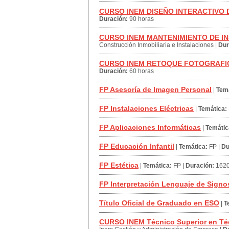
CURSO INEM DISEÑO INTERACTIVO 
Duración:
90 horas
CURSO INEM MANTENIMIENTO DE I
Construcción Inmobiliaria e Instalaciones
|
Dur
CURSO INEM RETOQUE FOTOGRAFI
Duración:
60 horas
FP Asesoría de Imagen Personal
|
Temá
FP Instalaciones Eléctricas
|
Temática:
FP Aplicaciones Informáticas
|
Temátic
FP Educación Infantil
|
Temática:
FP
|
Du
FP Estética
|
Temática:
FP
|
Duración:
1620
FP Interpretación Lenguaje de Signo
Título Oficial de Graduado en ESO
|
T
CURSO INEM Técnico Superior en Téc