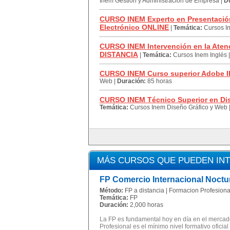
Inem Gestión y Administración de Empresa
|
D
CURSO INEM Experto en Presentación
Electrónico ONLINE
|
Temática:
Cursos I
CURSO INEM Intervención en la Atenci
DISTANCIA
|
Temática:
Cursos Inem Inglés
CURSO INEM Curso superior Adobe Il
Web
|
Duración:
85 horas
CURSO INEM Técnico Superior en D
Temática:
Cursos Inem Diseño Gráfico y Web
MÁS CURSOS QUE PUEDEN IN
FP Comercio Internacional Noctu
Método:
FP a distancia | Formacion Profesional
Temática:
FP
Duración:
2,000 horas
La FP es fundamental hoy en día en el mercado
Profesional es el mínimo nivel formativo oficial