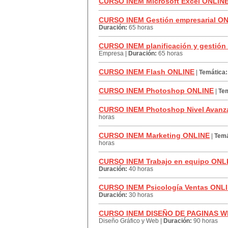
CURSO INEM Microsoft Excel ONLIN
CURSO INEM Gestión empresarial O
Duración:
65 horas
CURSO INEM planificación y gestión
Empresa
|
Duración:
65 horas
CURSO INEM Flash ONLINE
|
Temática:
CURSO INEM Photoshop ONLINE
|
Tem
CURSO INEM Photoshop Nivel Avan
horas
CURSO INEM Marketing ONLINE
|
Temá
horas
CURSO INEM Trabajo en equipo ONL
Duración:
40 horas
CURSO INEM Psicología Ventas ONL
Duración:
30 horas
CURSO INEM DISEÑO DE PAGINAS 
Diseño Gráfico y Web
|
Duración:
90 horas