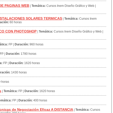
DE PAGINAS WEB
|
Temática:
Cursos Inem Diseño Gráfico y Web
|
NSTALACIONES SOLARES TERMICAS
|
Temática:
Cursos Inem
ación:
60 horas
CO CON PHOTOSHOP
|
Temática:
Cursos Inem Diseño Gráfico y Web
|
tica:
FP
|
Duración:
960 horas
FP
|
Duración:
1780 horas
a:
FP
|
Duración:
1620 horas
ración:
1430 horas
 horas
s
|
Temática:
FP
|
Duración:
1620 horas
emática:
FP
|
Duración:
400 horas
nicas de Negociación Eficaz A DISTANCIA
|
Temática:
Cursos