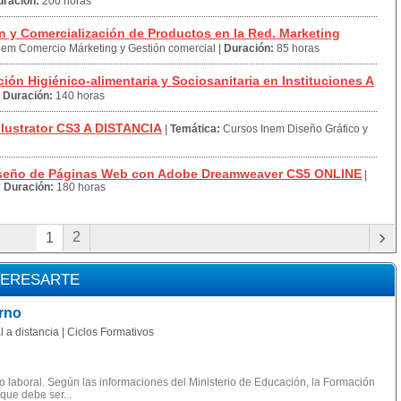
uración:
200 horas
 y Comercialización de Productos en la Red. Marketing
nem Comercio Márketing y Gestión comercial
|
Duración:
85 horas
ón Higiénico-alimentaria y Sociosanitaria en Instituciones A
|
Duración:
140 horas
lustrator CS3 A DISTANCIA
|
Temática:
Cursos Inem Diseño Gráfico y
iseño de Páginas Web con Adobe Dreamweaver CS5 ONLINE
|
|
Duración:
180 horas
›
2
1
TERESARTE
rno
 a distancia | Ciclos Formativos
 laboral. Según las informaciones del Ministerio de Educación, la Formación
 que debe ser...