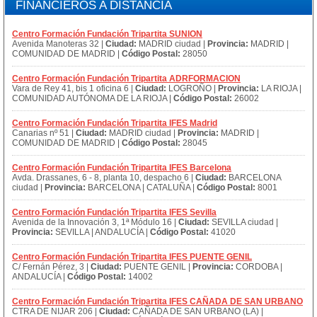
FINANCIEROS A DISTANCIA
Centro Formación Fundación Tripartita SUNION
Avenida Manoteras 32 |
Ciudad:
MADRID ciudad |
Provincia:
MADRID |
COMUNIDAD DE MADRID |
Código Postal:
28050
Centro Formación Fundación Tripartita ADRFORMACION
Vara de Rey 41, bis 1 oficina 6 |
Ciudad:
LOGROÑO |
Provincia:
LA RIOJA |
COMUNIDAD AUTÓNOMA DE LA RIOJA |
Código Postal:
26002
Centro Formación Fundación Tripartita IFES Madrid
Canarias nº 51 |
Ciudad:
MADRID ciudad |
Provincia:
MADRID |
COMUNIDAD DE MADRID |
Código Postal:
28045
Centro Formación Fundación Tripartita IFES Barcelona
Avda. Drassanes, 6 - 8, planta 10, despacho 6 |
Ciudad:
BARCELONA
ciudad |
Provincia:
BARCELONA | CATALUÑA |
Código Postal:
8001
Centro Formación Fundación Tripartita IFES Sevilla
Avenida de la Innovación 3, 1ª Módulo 16 |
Ciudad:
SEVILLA ciudad |
Provincia:
SEVILLA | ANDALUCÍA |
Código Postal:
41020
Centro Formación Fundación Tripartita IFES PUENTE GENIL
C/ Fernán Pérez, 3 |
Ciudad:
PUENTE GENIL |
Provincia:
CORDOBA |
ANDALUCÍA |
Código Postal:
14002
Centro Formación Fundación Tripartita IFES CAÑADA DE SAN URBANO
CTRA DE NIJAR 206 |
Ciudad:
CAÑADA DE SAN URBANO (LA) |