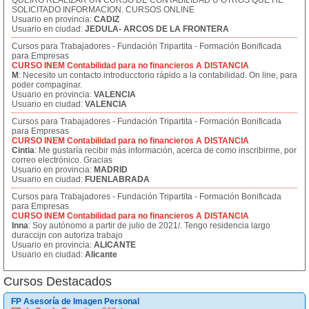
QUEIRO REALIZAR UN CURSO DE CONTABILIDAD U OTROS QUE HE
SOLICITADO INFORMACION. CURSOS ONLINE
Usuario en provincia:
CADIZ
Usuario en ciudad:
JEDULA- ARCOS DE LA FRONTERA
Cursos para Trabajadores - Fundación Tripartita - Formación Bonificada
para Empresas
CURSO INEM Contabilidad para no financieros A DISTANCIA
M
: Necesito un contacto introducctorio rápido a la contabilidad. On line, para
poder compaginar.
Usuario en provincia:
VALENCIA
Usuario en ciudad:
VALENCIA
Cursos para Trabajadores - Fundación Tripartita - Formación Bonificada
para Empresas
CURSO INEM Contabilidad para no financieros A DISTANCIA
Cintia
: Me gustaría recibir más información, acerca de como inscribirme, por
correo electrónico. Gracias
Usuario en provincia:
MADRID
Usuario en ciudad:
FUENLABRADA
Cursos para Trabajadores - Fundación Tripartita - Formación Bonificada
para Empresas
CURSO INEM Contabilidad para no financieros A DISTANCIA
Inna
: Soy autónomo a partir de julio de 2021/. Tengo residencia largo
duraccijn con autoriza trabajo
Usuario en provincia:
ALICANTE
Usuario en ciudad:
Alicante
Cursos Destacados
FP Asesoría de Imagen Personal