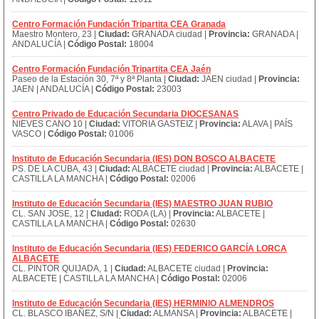
Centro Formación Fundación Tripartita CEA Granada
Maestro Montero, 23 |
Ciudad:
GRANADA ciudad |
Provincia:
GRANADA |
ANDALUCÍA |
Código Postal:
18004
Centro Formación Fundación Tripartita CEA Jaén
Paseo de la Estación 30, 7ª y 8ª Planta |
Ciudad:
JAEN ciudad |
Provincia:
JAEN | ANDALUCÍA |
Código Postal:
23003
Centro Privado de Educación Secundaria DIOCESANAS
NIEVES CANO 10 |
Ciudad:
VITORIA GASTEIZ |
Provincia:
ALAVA | PAÍS
VASCO |
Código Postal:
01006
Instituto de Educación Secundaria (IES) DON BOSCO ALBACETE
PS. DE LA CUBA, 43 |
Ciudad:
ALBACETE ciudad |
Provincia:
ALBACETE |
CASTILLA LA MANCHA |
Código Postal:
02006
Instituto de Educación Secundaria (IES) MAESTRO JUAN RUBIO
CL. SAN JOSE, 12 |
Ciudad:
RODA (LA) |
Provincia:
ALBACETE |
CASTILLA LA MANCHA |
Código Postal:
02630
Instituto de Educación Secundaria (IES) FEDERICO GARCÍA LORCA
ALBACETE
CL. PINTOR QUIJADA, 1 |
Ciudad:
ALBACETE ciudad |
Provincia:
ALBACETE | CASTILLA LA MANCHA |
Código Postal:
02006
Instituto de Educación Secundaria (IES) HERMINIO ALMENDROS
CL. BLASCO IBAÑEZ, S/N |
Ciudad:
ALMANSA |
Provincia:
ALBACETE |