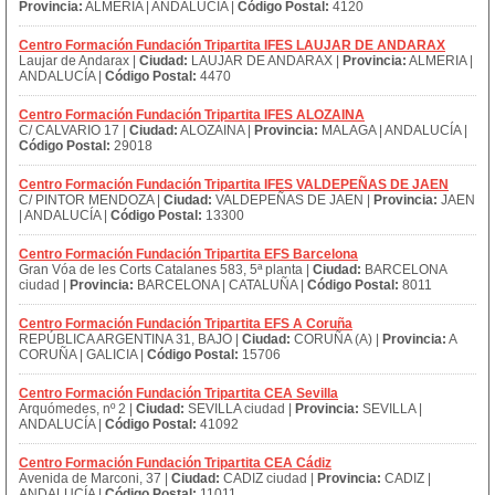
Provincia:
ALMERIA | ANDALUCÍA |
Código Postal:
4120
Centro Formación Fundación Tripartita IFES LAUJAR DE ANDARAX
Laujar de Andarax |
Ciudad:
LAUJAR DE ANDARAX |
Provincia:
ALMERIA |
ANDALUCÍA |
Código Postal:
4470
Centro Formación Fundación Tripartita IFES ALOZAINA
C/ CALVARIO 17 |
Ciudad:
ALOZAINA |
Provincia:
MALAGA | ANDALUCÍA |
Código Postal:
29018
Centro Formación Fundación Tripartita IFES VALDEPEÑAS DE JAEN
C/ PINTOR MENDOZA |
Ciudad:
VALDEPEÑAS DE JAEN |
Provincia:
JAEN
| ANDALUCÍA |
Código Postal:
13300
Centro Formación Fundación Tripartita EFS Barcelona
Gran Vóa de les Corts Catalanes 583, 5ª planta |
Ciudad:
BARCELONA
ciudad |
Provincia:
BARCELONA | CATALUÑA |
Código Postal:
8011
Centro Formación Fundación Tripartita EFS A Coruña
REPÚBLICA ARGENTINA 31, BAJO |
Ciudad:
CORUÑA (A) |
Provincia:
A
CORUÑA | GALICIA |
Código Postal:
15706
Centro Formación Fundación Tripartita CEA Sevilla
Arquómedes, nº 2 |
Ciudad:
SEVILLA ciudad |
Provincia:
SEVILLA |
ANDALUCÍA |
Código Postal:
41092
Centro Formación Fundación Tripartita CEA Cádiz
Avenida de Marconi, 37 |
Ciudad:
CADIZ ciudad |
Provincia:
CADIZ |
ANDALUCÍA |
Código Postal:
11011