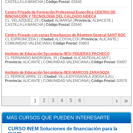
CASTILLA LA MANCHA |
Código Postal:
02640
Centro Privado de Formación Profesional Específica CENTRO DE
INNOVACIÓN Y TECNOLOGÍA DEL CALZADO AIDECA
CL. VELAZQUEZ, 25 |
Ciudad:
ALMANSA |
Provincia:
ALBACETE |
CASTILLA LA MANCHA |
Código Postal:
02640
Centro Privado con varias Enseñanzas de Régimen General SANT ROC
CL ESPRONCEDA 1 |
Ciudad:
ALCOY/ALCOI |
Provincia:
ALICANTE |
COMUNIDAD VALENCIANA |
Código Postal:
03803
Instituto de Educación Secundaria (IES) FIGUERAS PACHECO
CL FERNANDO MADROÑAL 35 |
Ciudad:
ALICANTE/ALACANT |
Provincia:
ALICANTE | COMUNIDAD VALENCIANA |
Código Postal:
03007
Instituto de Educación Secundaria (IES) MARCOS ZARAGOZA
CL FERROCARRIL 22 |
Ciudad:
VILLAJOYOSA/VILA JOIOSA (LA) |
Provincia:
ALICANTE | COMUNIDAD VALENCIANA |
Código Postal:
03570
›
»
2
3
4
5
6
1
MÁS CURSOS QUE PUEDEN INTERESARTE
CURSO INEM Soluciones de financiación para la