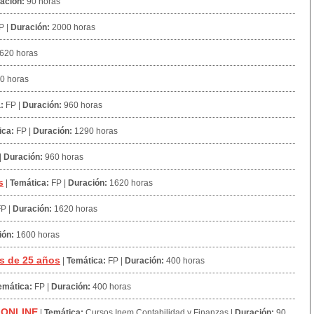
ación:
90 horas
P
|
Duración:
2000 horas
620 horas
0 horas
:
FP
|
Duración:
960 horas
ica:
FP
|
Duración:
1290 horas
|
Duración:
960 horas
s
|
Temática:
FP
|
Duración:
1620 horas
FP
|
Duración:
1620 horas
ión:
1600 horas
s de 25 años
|
Temática:
FP
|
Duración:
400 horas
emática:
FP
|
Duración:
400 horas
a ONLINE
|
Temática:
Cursos Inem Contabilidad y Finanzas
|
Duración:
90