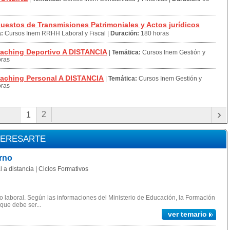
uestos de Transmisiones Patrimoniales y Actos jurídicos
:
Cursos Inem RRHH Laboral y Fiscal
|
Duración:
180 horas
aching Deportivo A DISTANCIA
|
Temática:
Cursos Inem Gestión y
oras
aching Personal A DISTANCIA
|
Temática:
Cursos Inem Gestión y
oras
›
2
1
TERESARTE
rno
 a distancia | Ciclos Formativos
 laboral. Según las informaciones del Ministerio de Educación, la Formación
 que debe ser...
ver temario