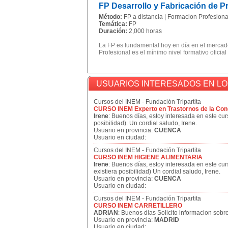
FP Desarrollo y Fabricación de 
Método:
FP a distancia | Formacion Profesional
Temática:
FP
Duración:
2,000 horas
La FP es fundamental hoy en día en el mercado
Profesional es el mínimo nivel formativo oficial
USUARIOS INTERESADOS EN L
Cursos del INEM - Fundación Tripartita
CURSO INEM Experto en Trastornos de la Con
Irene
: Buenos días, estoy interesada en este curs
posibilidad). Un cordial saludo, Irene.
Usuario en provincia:
CUENCA
Usuario en ciudad:
Cursos del INEM - Fundación Tripartita
CURSO INEM HIGIENE ALIMENTARIA
Irene
: Buenos días, estoy interesada en este cur
existiera posibilidad) Un cordial saludo, Irene.
Usuario en provincia:
CUENCA
Usuario en ciudad:
Cursos del INEM - Fundación Tripartita
CURSO INEM CARRETILLERO
ADRIAN
: Buenos dias Solicito informacion sobre
Usuario en provincia:
MADRID
Usuario en ciudad: