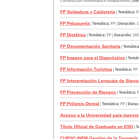
Construcción Inmobiliaria e Instalaciones
|
Dur
FP Soldadura y Calderería
|
Temática:
F
FP Peluquería
|
Temática:
FP
|
Duración:
1
FP Dietética
|
Temática:
FP
|
Duración:
160
FP Documentación Sanitaria
|
Temática
FP Imagen para el Diagnóstico
|
Temát
FP Información Turística
|
Temática:
FP
FP Interpretación Lenguaje de Signo
FP Prevención de Riesgos
|
Temática:
FP Prótesis Dental
|
Temática:
FP
|
Durac
Acceso a la Universidad para mayore
Título Oficial de Graduado en ESO
|
T
CURSO INEM Gestión de la Tesorerí