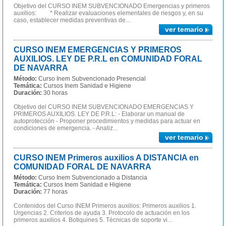
Objetivo del CURSO INEM SUBVENCIONADO Emergencias y primeros
auxilios: * Realizar evaluaciones elementales de riesgos y, en su
caso, establecer medidas preventivas de...
ver temario
CURSO INEM EMERGENCIAS Y PRIMEROS
AUXILIOS. LEY DE P.R.L en COMUNIDAD FORAL
DE NAVARRA
Método:
Curso Inem Subvencionado Presencial
Temática:
Cursos Inem Sanidad e Higiene
Duración:
30 horas
Objetivo del CURSO INEM SUBVENCIONADO EMERGENCIAS Y
PRIMEROS AUXILIOS. LEY DE P.R.L: - Elaborar un manual de
autoprotección - Proponer procedimientos y medidas para actuar en
condiciones de emergencia. - Analiz...
ver temario
CURSO INEM Primeros auxilios A DISTANCIA en
COMUNIDAD FORAL DE NAVARRA
Método:
Curso Inem Subvencionado a Distancia
Temática:
Cursos Inem Sanidad e Higiene
Duración:
77 horas
Contenidos del Curso INEM Primeros auxilios: Primeros auxilios 1.
Urgencias 2. Criterios de ayuda 3. Protocolo de actuación en los
primeros auxilios 4. Botiquines 5. Técnicas de soporte vi...