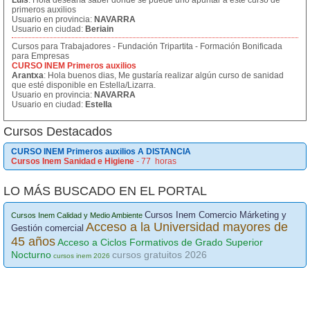
Luis
: Hola desearía saber donde se puede uno apuntar a este curso de
primeros auxilios
Usuario en provincia:
NAVARRA
Usuario en ciudad:
Beriain
Cursos para Trabajadores - Fundación Tripartita - Formación Bonificada
para Empresas
CURSO INEM Primeros auxilios
Arantxa
: Hola buenos dias, Me gustaría realizar algún curso de sanidad
que esté disponible en Estella/Lizarra.
Usuario en provincia:
NAVARRA
Usuario en ciudad:
Estella
Cursos Destacados
CURSO INEM Primeros auxilios A DISTANCIA
Cursos Inem Sanidad e Higiene
- 77 horas
LO MÁS BUSCADO EN EL PORTAL
Cursos Inem Comercio Márketing y
Cursos Inem Calidad y Medio Ambiente
Acceso a la Universidad mayores de
Gestión comercial
45 años
Acceso a Ciclos Formativos de Grado Superior
Nocturno
cursos gratuitos 2026
cursos inem 2026