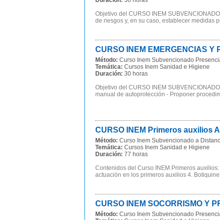
Duración:
30 horas
Objetivo del CURSO INEM SUBVENCIONADO Em
de riesgos y, en su caso, establecer medidas pr
CURSO INEM EMERGENCIAS Y PR
Método:
Curso Inem Subvencionado Presenci
Temática:
Cursos Inem Sanidad e Higiene
Duración:
30 horas
Objetivo del CURSO INEM SUBVENCIONADO E
manual de autoprotección - Proponer procedimi
CURSO INEM Primeros auxilios 
Método:
Curso Inem Subvencionado a Distanc
Temática:
Cursos Inem Sanidad e Higiene
Duración:
77 horas
Contenidos del Curso INEM Primeros auxilios: P
actuación en los primeros auxilios 4. Botiquines
CURSO INEM SOCORRISMO Y PR
Método:
Curso Inem Subvencionado Presenci