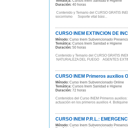
Temática:
Cursos Inem Sanidad e Higiene
Duración:
40 horas
Contenido y Temario del CURSO GRATIS I
socorrismo Soporte vital bási...
CURSO INEM EXTINCION DE IN
Método:
Curso Inem Subvencionado Presenci
Temática:
Cursos Inem Sanidad e Higiene
Duración:
50 horas
Contenido y Temario del CURSO GRATIS
NATURALEZA DEL FUEGO AGENTES EXTIN
CURSO INEM Primeros auxilios 
Método:
Curso Inem Subvencionado Online
Temática:
Cursos Inem Sanidad e Higiene
Duración:
72 horas
Contenidos del Curso INEM Primeros auxilios: P
actuación en los primeros auxilios 4. Botiquines
CURSO INEM P.R.L.: EMERGENCI
Método:
Curso Inem Subvencionado Presenci