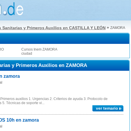
»
 Sanitarias y Primeros Auxilios en CASTILLA Y LEÓN
ZAMORA
RO
Cursos Inem ZAMORA
ciudad
arias y Primeros Auxilios en ZAMORA
en zamora
al
rimeros auxilios 1. Urgencias 2. Criterios de ayuda 3. Protocolo de
 5. Técnicas de soporte vi...
ver temario
S 10h en zamora
al