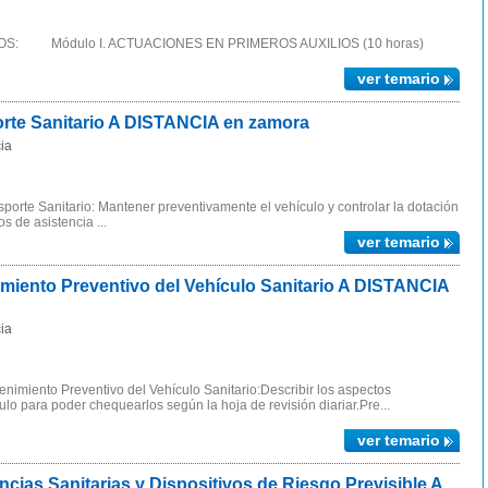
IOS: Módulo I. ACTUACIONES EN PRIMEROS AUXILIOS (10 horas)
ver temario
te Sanitario A DISTANCIA en zamora
ia
orte Sanitario: Mantener preventivamente el vehículo y controlar la dotación
s de asistencia ...
ver temario
iento Preventivo del Vehículo Sanitario A DISTANCIA
ia
imiento Preventivo del Vehículo Sanitario:Describir los aspectos
ulo para poder chequearlos según la hoja de revisión diariar.Pre...
ver temario
as Sanitarias y Dispositivos de Riesgo Previsible A