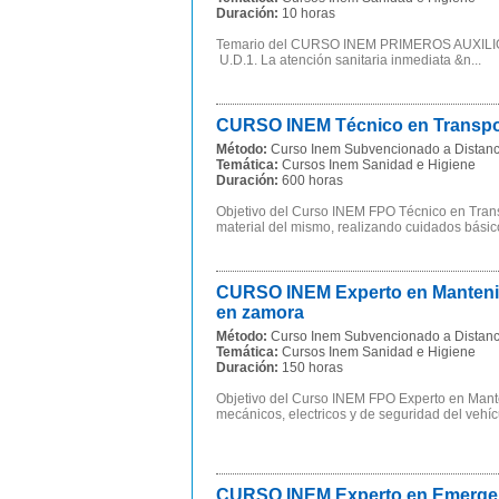
Duración:
10 horas
Temario del CURSO INEM PRIMEROS AUXIL
U.D.1. La atención sanitaria inmediata &n...
CURSO INEM Técnico en Transpor
Método:
Curso Inem Subvencionado a Distanc
Temática:
Cursos Inem Sanidad e Higiene
Duración:
600 horas
Objetivo del Curso INEM FPO Técnico en Transp
material del mismo, realizando cuidados básico
CURSO INEM Experto en Mantenim
en zamora
Método:
Curso Inem Subvencionado a Distanc
Temática:
Cursos Inem Sanidad e Higiene
Duración:
150 horas
Objetivo del Curso INEM FPO Experto en Manten
mecánicos, electricos y de seguridad del vehíc
CURSO INEM Experto en Emergenci