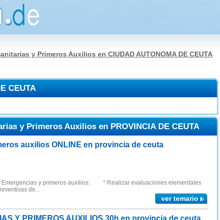
anitarias y Primeros Auxilios en CIUDAD AUTONOMA DE CEUTA
DE CEUTA
arias y Primeros Auxilios en PROVINCIA DE CEUTA
ros auxilios ONLINE en provincia de ceuta
ergencias y primeros auxilios: * Realizar evaluaciones elementales
eventivas de...
ver temario
S Y PRIMEROS AUXILIOS 30h en provincia de ceuta