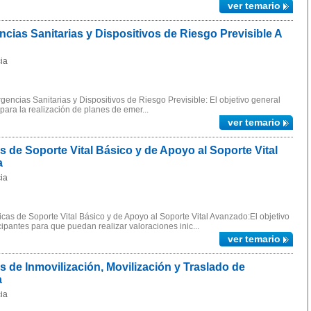
ver temario
as Sanitarias y Dispositivos de Riesgo Previsible A
ia
ncias Sanitarias y Dispositivos de Riesgo Previsible: El objetivo general
 para la realización de planes de emer...
ver temario
de Soporte Vital Básico y de Apoyo al Soporte Vital
a
ia
as de Soporte Vital Básico y de Apoyo al Soporte Vital Avanzado:El objetivo
icipantes para que puedan realizar valoraciones inic...
ver temario
de Inmovilización, Movilización y Traslado de
a
ia