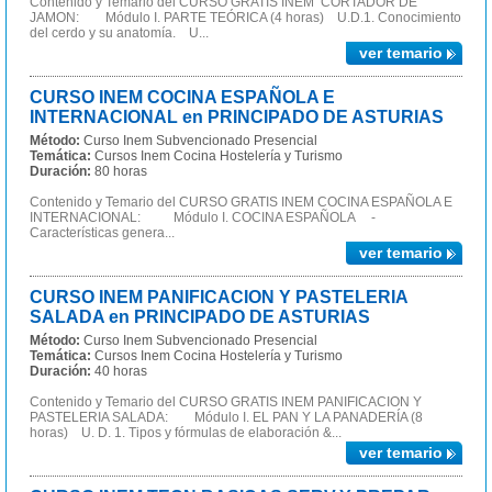
Contenido y Temario del CURSO GRATIS INEM CORTADOR DE
JAMON: Módulo I. PARTE TEÓRICA (4 horas) U.D.1. Conocimiento
del cerdo y su anatomía. U...
ver temario
CURSO INEM COCINA ESPAÑOLA E
INTERNACIONAL en PRINCIPADO DE ASTURIAS
Método:
Curso Inem Subvencionado Presencial
Temática:
Cursos Inem Cocina Hostelería y Turismo
Duración:
80 horas
Contenido y Temario del CURSO GRATIS INEM COCINA ESPAÑOLA E
INTERNACIONAL: Módulo I. COCINA ESPAÑOLA -
Características genera...
ver temario
CURSO INEM PANIFICACION Y PASTELERIA
SALADA en PRINCIPADO DE ASTURIAS
Método:
Curso Inem Subvencionado Presencial
Temática:
Cursos Inem Cocina Hostelería y Turismo
Duración:
40 horas
Contenido y Temario del CURSO GRATIS INEM PANIFICACION Y
PASTELERIA SALADA: Módulo I. EL PAN Y LA PANADERÍA (8
horas) U. D. 1. Tipos y fórmulas de elaboración &...
ver temario