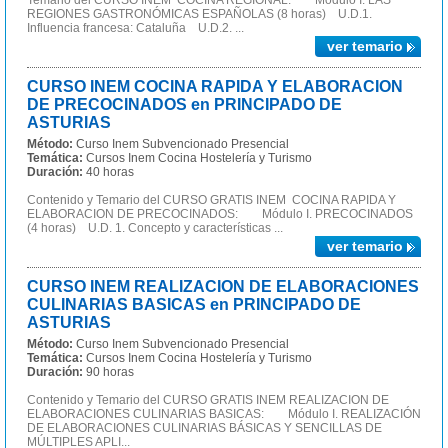
Temario del CURSO INEM COCINA REGIONAL: Módulo I. LAS
REGIONES GASTRONÓMICAS ESPAÑOLAS (8 horas) U.D.1.
Influencia francesa: Cataluña U.D.2. ...
ver temario
CURSO INEM COCINA RAPIDA Y ELABORACION
DE PRECOCINADOS en PRINCIPADO DE
ASTURIAS
Método:
Curso Inem Subvencionado Presencial
Temática:
Cursos Inem Cocina Hostelería y Turismo
Duración:
40 horas
Contenido y Temario del CURSO GRATIS INEM COCINA RAPIDA Y
ELABORACION DE PRECOCINADOS: Módulo I. PRECOCINADOS
(4 horas) U.D. 1. Concepto y características ...
ver temario
CURSO INEM REALIZACION DE ELABORACIONES
CULINARIAS BASICAS en PRINCIPADO DE
ASTURIAS
Método:
Curso Inem Subvencionado Presencial
Temática:
Cursos Inem Cocina Hostelería y Turismo
Duración:
90 horas
Contenido y Temario del CURSO GRATIS INEM REALIZACION DE
ELABORACIONES CULINARIAS BASICAS: Módulo I. REALIZACIÓN
DE ELABORACIONES CULINARIAS BÁSICAS Y SENCILLAS DE
MÚLTIPLES APLI...