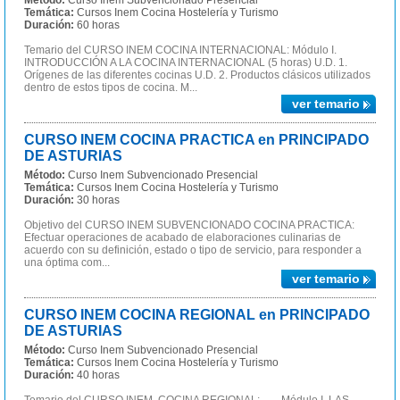
Método:
Curso Inem Subvencionado Presencial
Temática:
Cursos Inem Cocina Hostelería y Turismo
Duración:
60 horas
Temario del CURSO INEM COCINA INTERNACIONAL: Módulo I.
INTRODUCCIÓN A LA COCINA INTERNACIONAL (5 horas) U.D. 1.
Orígenes de las diferentes cocinas U.D. 2. Productos clásicos utilizados
dentro de estos tipos de cocina. M...
ver temario
CURSO INEM COCINA PRACTICA en PRINCIPADO
DE ASTURIAS
Método:
Curso Inem Subvencionado Presencial
Temática:
Cursos Inem Cocina Hostelería y Turismo
Duración:
30 horas
Objetivo del CURSO INEM SUBVENCIONADO COCINA PRACTICA:
Efectuar operaciones de acabado de elaboraciones culinarias de
acuerdo con su definición, estado o tipo de servicio, para responder a
una óptima com...
ver temario
CURSO INEM COCINA REGIONAL en PRINCIPADO
DE ASTURIAS
Método:
Curso Inem Subvencionado Presencial
Temática:
Cursos Inem Cocina Hostelería y Turismo
Duración:
40 horas