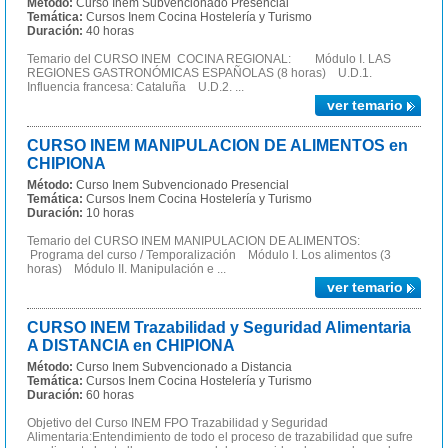
Método:
Curso Inem Subvencionado Presencial
Temática:
Cursos Inem Cocina Hostelería y Turismo
Duración:
40 horas
Temario del CURSO INEM COCINA REGIONAL: Módulo I. LAS
REGIONES GASTRONÓMICAS ESPAÑOLAS (8 horas) U.D.1.
Influencia francesa: Cataluña U.D.2. ...
ver temario
CURSO INEM MANIPULACION DE ALIMENTOS en
CHIPIONA
Método:
Curso Inem Subvencionado Presencial
Temática:
Cursos Inem Cocina Hostelería y Turismo
Duración:
10 horas
Temario del CURSO INEM MANIPULACION DE ALIMENTOS:
Programa del curso / Temporalización Módulo I. Los alimentos (3
horas) Módulo II. Manipulación e ...
ver temario
CURSO INEM Trazabilidad y Seguridad Alimentaria
A DISTANCIA en CHIPIONA
Método:
Curso Inem Subvencionado a Distancia
Temática:
Cursos Inem Cocina Hostelería y Turismo
Duración:
60 horas
Objetivo del Curso INEM FPO Trazabilidad y Seguridad
Alimentaria:Entendimiento de todo el proceso de trazabilidad que sufre