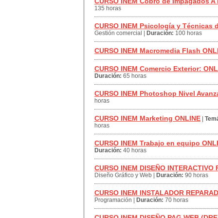
CURSO INEM Cobro de Impagados A
135 horas
CURSO INEM Psicología y Técnicas 
Gestión comercial
|
Duración:
100 horas
CURSO INEM Macromedia Flash ONL
CURSO INEM Comercio Exterior: ONL
Duración:
65 horas
CURSO INEM Photoshop Nivel Avan
horas
CURSO INEM Marketing ONLINE
|
Temá
horas
CURSO INEM Trabajo en equipo ONL
Duración:
40 horas
CURSO INEM DISEÑO INTERACTIVO
Diseño Gráfico y Web
|
Duración:
90 horas
CURSO INEM INSTALADOR REPARAD
Programación
|
Duración:
70 horas
CURSO INEM DISEÑO PAG WEB (D