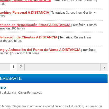
aching Deportivo A DISTANCIA
|
Temática:
Cursos Inem Gestión y
oras
aching Personal A DISTANCIA
|
Temática:
Cursos Inem Gestión y
oras
nicas de Negociación Eficaz A DISTANCIA
|
Temática:
Cursos
uración:
200 horas
elización de Clientes A DISTANCIA
|
Temática:
Cursos Inem
ción:
300 horas
ng y Animación del Punto de Venta A DISTANCIA
|
Temática:
mercial
|
Duración:
180 horas
›
2
1
TERESARTE
rno
 a distancia | Ciclos Formativos
 laboral. Según las informaciones del Ministerio de Educación, la Formación