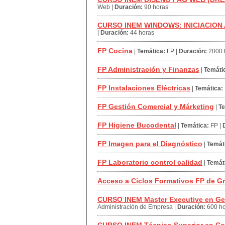
Web
|
Duración:
90 horas
CURSO INEM WINDOWS: INICIACION 
|
Duración:
44 horas
FP Cocina
|
Temática:
FP
|
Duración:
2000 
FP Administración y Finanzas
|
Temáti
FP Instalaciones Eléctricas
|
Temática:
FP Gestión Comercial y Márketing
|
Te
FP Higiene Bucodental
|
Temática:
FP
|
FP Imagen para el Diagnóstico
|
Temát
FP Laboratorio control calidad
|
Temát
Acceso a Ciclos Formativos FP de G
CURSO INEM Master Executive en Ge
Administración de Empresa
|
Duración:
600 h