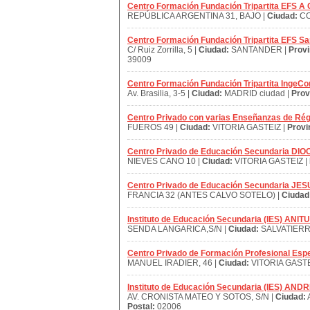
Centro Formación Fundación Tripartita EFS A
REPÚBLICA ARGENTINA 31, BAJO |
Ciudad:
CO
Centro Formación Fundación Tripartita EFS S
C/ Ruiz Zorrilla, 5 |
Ciudad:
SANTANDER |
Provi
39009
Centro Formación Fundación Tripartita IngeCo
Av. Brasilia, 3-5 |
Ciudad:
MADRID ciudad |
Prov
Centro Privado con varias Enseñanzas de
FUEROS 49 |
Ciudad:
VITORIA GASTEIZ |
Provi
Centro Privado de Educación Secundaria D
NIEVES CANO 10 |
Ciudad:
VITORIA GASTEIZ |
Centro Privado de Educación Secundaria J
FRANCIA 32 (ANTES CALVO SOTELO) |
Ciudad
Instituto de Educación Secundaria (IES) ANIT
SENDA LANGARICA,S/N |
Ciudad:
SALVATIERR
Centro Privado de Formación Profesional Es
MANUEL IRADIER, 46 |
Ciudad:
VITORIA GASTE
Instituto de Educación Secundaria (IES) 
AV. CRONISTA MATEO Y SOTOS, S/N |
Ciudad:
Postal:
02006