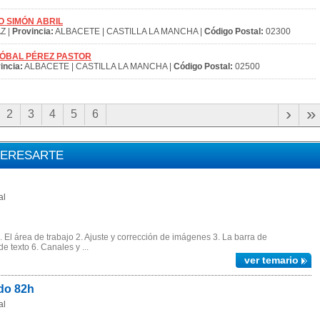
DRO SIMÓN ABRIL
Z |
Provincia:
ALBACETE | CASTILLA LA MANCHA |
Código Postal:
02300
RISTÓBAL PÉREZ PASTOR
incia:
ALBACETE | CASTILLA LA MANCHA |
Código Postal:
02500
›
»
2
3
4
5
6
TERESARTE
al
l área de trabajo 2. Ajuste y corrección de imágenes 3. La barra de
e texto 6. Canales y ...
ver temario
do 82h
al