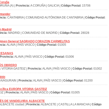
 Coruña
RUÑA (A) |
Provincia:
A CORUÑA | GALICIA |
Código Postal:
15706
antander
ncia:
CANTABRIA | COMUNIDAD AUTÓNOMA DE CANTABRIA |
Código Postal:
n Madrid
incia:
MADRID | COMUNIDAD DE MADRID |
Código Postal:
28028
 Régimen General SAGRADO CORAZON CARMELITAS
ncia:
ALAVA | PAÍS VASCO |
Código Postal:
01005
IOCESANAS
Provincia:
ALAVA | PAÍS VASCO |
Código Postal:
01006
ESÚS OBRERO
:
VITORIA GASTEIZ |
Provincia:
ALAVA | PAÍS VASCO |
Código Postal:
01002
URRI
A/AGURAIN |
Provincia:
ALAVA | PAÍS VASCO |
Código Postal:
01200
pecífica EUROPA VITORIA GASTEIZ
IZ |
Provincia:
ALAVA | PAÍS VASCO |
Código Postal:
01005
ANDRÉS DE VANDELVIRA ALBACETE
ALBACETE ciudad |
Provincia:
ALBACETE | CASTILLA LA MANCHA |
Código