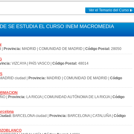
Ver el Temario del Curso
E SE ESTUDIA EL CURSO INEM MACROMEDIA
N
 |
Provincia:
MADRID | COMUNIDAD DE MADRID |
Código Postal:
28050
G
vincia:
VIZCAYA | PAÍS VASCO |
Código Postal:
48014
OS
MADRID ciudad |
Provincia:
MADRID | COMUNIDAD DE MADRID |
Código
RFORMACION
ÑO |
Provincia:
LA RIOJA | COMUNIDAD AUTÓNOMA DE LA RIOJA |
Código
arcelona
Ciudad:
BARCELONA ciudad |
Provincia:
BARCELONA | CATALUÑA |
Código
S POZOBLANCO