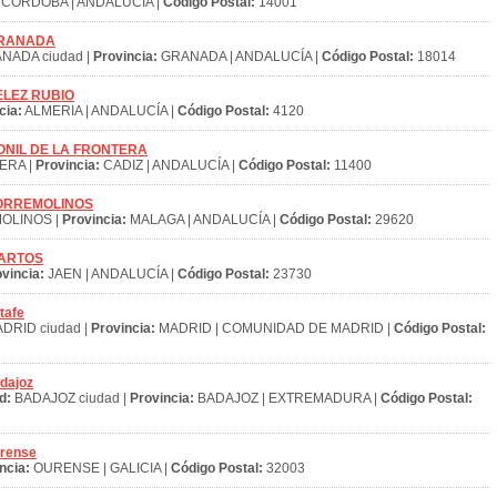
CORDOBA | ANDALUCÍA |
Código Postal:
14001
 GRANADA
NADA ciudad |
Provincia:
GRANADA | ANDALUCÍA |
Código Postal:
18014
VELEZ RUBIO
cia:
ALMERIA | ANDALUCÍA |
Código Postal:
4120
S CONIL DE LA FRONTERA
ERA |
Provincia:
CADIZ | ANDALUCÍA |
Código Postal:
11400
S TORREMOLINOS
OLINOS |
Provincia:
MALAGA | ANDALUCÍA |
Código Postal:
29620
 MARTOS
vincia:
JAEN | ANDALUCÍA |
Código Postal:
23730
tafe
DRID ciudad |
Provincia:
MADRID | COMUNIDAD DE MADRID |
Código Postal:
dajoz
d:
BADAJOZ ciudad |
Provincia:
BADAJOZ | EXTREMADURA |
Código Postal:
urense
ncia:
OURENSE | GALICIA |
Código Postal:
32003