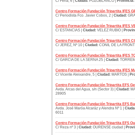
C/ Feria, 6 |
Ciudad:
POZOBLANCO |
Provincia:
Centro Formación Fundación Tripartita IFES
C/ Periodista Fco. Javier Cobos, 2 |
Ciudad:
GRA
Centro Formación Fundación Tripartita IFES 
C/ ESTANCIAS |
Ciudad:
VELEZ RUBIO |
Provin
Centro Formación Fundación Tripartita IFE
C/ JEREZ, Nº 10 |
Ciudad:
CONIL DE LA FRONT
Centro Formación Fundación Tripartita IFE
C/ GARCIA DE LA SERNA 25 |
Ciudad:
TORREM
Centro Formación Fundación Tripartita IFES
C/ Vicente Aleixandre, 5 |
Ciudad:
MARTOS |
Pro
Centro Formación Fundación Tripartita EFS Ge
Avda. Arcas del Agua, s/n (Sector 3) |
Ciudad:
MA
28905
Centro Formación Fundación Tripartita EFS Ba
Avda. José Maróa Alcaráz y Alendra Nº 1 |
Ciuda
6011
Centro Formación Fundación Tripartita EFS O
C/ Reza nº 3 |
Ciudad:
OURENSE ciudad |
Provi