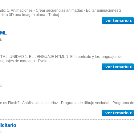
o: 1. Animaciones - Crear secuencias animadas - Editar animaciones 2.
tir a 3D una imagen plana - Trabaj...
ver temario
TML
al
TML: UNIDAD 1. EL LENGUAJE HTML 1. El hipertexto y los lenguajes de
enguajes de marcado - Evolu...
ver temario
al
s Flash? - Análisis de la interfaz - Programa de dibujo vectorial - Programa de
.
ver temario
citario
al