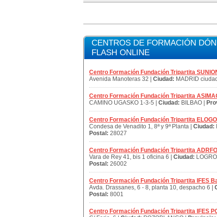
CENTROS DE FORMACIÓN DÓND
FLASH ONLINE
Centro Formación Fundación Tripartita SUNIO
Avenida Manoteras 32 |
Ciudad:
MADRID ciudad
Centro Formación Fundación Tripartita ASIMA
CAMINO UGASKO 1-3-5 |
Ciudad:
BILBAO |
Pro
Centro Formación Fundación Tripartita ELOG
Condesa de Venadito 1, 8ª y 9ª Planta |
Ciudad:
Postal:
28027
Centro Formación Fundación Tripartita AD
Vara de Rey 41, bis 1 oficina 6 |
Ciudad:
LOGRO
Postal:
26002
Centro Formación Fundación Tripartita IFES B
Avda. Drassanes, 6 - 8, planta 10, despacho 6 |
Postal:
8001
Centro Formación Fundación Tripartita IFE