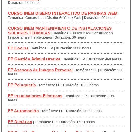
Duración:
90 horas
CURSO INEM DISEÑO INTERACTIVO DE PAGINAS WEB
|
Temática:
Cursos Inem Diseño Gráfico y Web
|
Duración:
90 horas
CURSO INEM MANTENIMIENTO DE INSTALACIONES
SOLARES TERMICAS
|
Temática:
Cursos Inem Construcción
Inmobiliaria e Instalaciones
|
Duración:
60 horas
FP Cocina
|
Temática:
FP
|
Duración:
2000 horas
FP Gestión Administrativa
|
Temática:
FP
|
Duración:
960 horas
FP Asesoría de Imagen Personal
|
Temática:
FP
|
Duración:
960
horas
FP Peluquería
|
Temática:
FP
|
Duración:
1620 horas
FP Instalaciones Eléctricas
|
Temática:
FP
|
Duración:
1780
horas
FP Automoción
|
Temática:
FP
|
Duración:
2000 horas
FP Dietética
|
Temática:
FP
|
Duración:
1600 horas