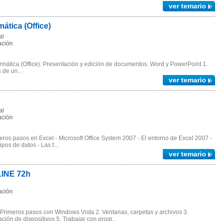
ver temario
ática (Office)
al
ación
ormática (Office): Presentación y edición de documentos: Word y PowerPoint 1.
 de un...
ver temario
al
ación
ros pasos en Excel - Microsoft Office System 2007 - El entorno de Excel 2007 -
pos de datos - Las f...
ver temario
INE 72h
ación
Primeros pasos con Windows Vista 2. Ventanas, carpetas y archivos 3.
ión de dispositivos 5. Trabajar con progr...