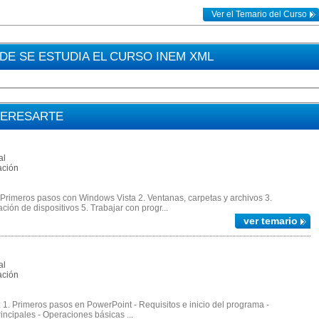
Ver el Temario del Curso
E SE ESTUDIA EL CURSO INEM XML
TERESARTE
al
ación
Primeros pasos con Windows Vista 2. Ventanas, carpetas y archivos 3.
ión de dispositivos 5. Trabajar con progr...
ver temario
al
ación
. Primeros pasos en PowerPoint - Requisitos e inicio del programa -
ncipales - Operaciones básicas ...