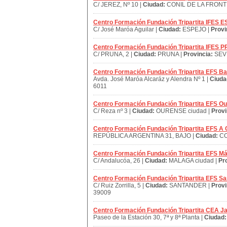
C/ JEREZ, Nº 10 |
Ciudad:
CONIL DE LA FRONT
Centro Formación Fundación Tripartita IFES 
C/ José Maróa Aguilar |
Ciudad:
ESPEJO |
Provi
Centro Formación Fundación Tripartita IFES
C/ PRUNA, 2 |
Ciudad:
PRUNA |
Provincia:
SEVI
Centro Formación Fundación Tripartita EFS Ba
Avda. José Maróa Alcaráz y Alendra Nº 1 |
Ciuda
6011
Centro Formación Fundación Tripartita EFS O
C/ Reza nº 3 |
Ciudad:
OURENSE ciudad |
Provi
Centro Formación Fundación Tripartita EFS A
REPÚBLICA ARGENTINA 31, BAJO |
Ciudad:
CO
Centro Formación Fundación Tripartita EFS M
C/ Andalucóa, 26 |
Ciudad:
MALAGA ciudad |
Pr
Centro Formación Fundación Tripartita EFS S
C/ Ruiz Zorrilla, 5 |
Ciudad:
SANTANDER |
Provi
39009
Centro Formación Fundación Tripartita CEA J
Paseo de la Estación 30, 7ª y 8ª Planta |
Ciudad: