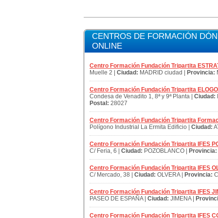
CENTROS DE FORMACIÓN DÓND
ONLINE
Centro Formación Fundación Tripartita E
Muelle 2 |
Ciudad:
MADRID ciudad |
Provincia:
Centro Formación Fundación Tripartita ELOG
Condesa de Venadito 1, 8ª y 9ª Planta |
Ciudad:
Postal:
28027
Centro Formación Fundación Tripartita Formac
Polígono Industrial La Ermita Edificio |
Ciudad:
A
Centro Formación Fundación Tripartita IFE
C/ Feria, 6 |
Ciudad:
POZOBLANCO |
Provincia:
Centro Formación Fundación Tripartita IFES 
C/ Mercado, 38 |
Ciudad:
OLVERA |
Provincia:
C
Centro Formación Fundación Tripartita IFES 
PASEO DE ESPAÑA |
Ciudad:
JIMENA |
Provinc
Centro Formación Fundación Tripartita IFE