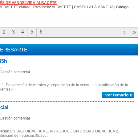
ANDRÉS DE VANDELVIRA ALBACETE
ALBACETE ciudad |
Provincia:
ALBACETE | CASTILLA LA MANCHA |
Código
›
»
2
3
4
5
6
TERESARTE
65h
al
Gestión comercial
. Prospección de clientes y preparación de la venta - La planificación de la
entes -...
ver temario
cial
al
Gestión comercial
mercial: UNIDAD DIDÁCTICA 1. INTRODUCCIÓN UNIDAD DIDÁCTICA 2.
ición de negociaci&oacut...