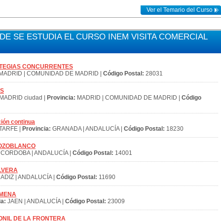
Ver el Temario del Curso
E SE ESTUDIA EL CURSO INEM VISITA COMERCIAL
STRATEGIAS CONCURRENTES
MADRID | COMUNIDAD DE MADRID |
Código Postal:
28031
OS
MADRID ciudad |
Provincia:
MADRID | COMUNIDAD DE MADRID |
Código
ión continua
TARFE |
Provincia:
GRANADA | ANDALUCÍA |
Código Postal:
18230
S POZOBLANCO
CORDOBA | ANDALUCÍA |
Código Postal:
14001
OLVERA
ADIZ | ANDALUCÍA |
Código Postal:
11690
JIMENA
ia:
JAEN | ANDALUCÍA |
Código Postal:
23009
S CONIL DE LA FRONTERA