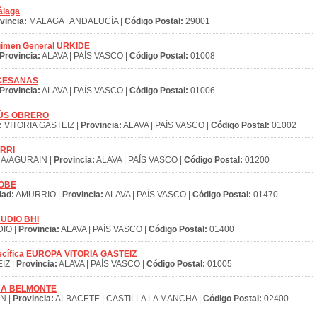
álaga
vincia:
MALAGA | ANDALUCÍA |
Código Postal:
29001
égimen General URKIDE
Provincia:
ALAVA | PAÍS VASCO |
Código Postal:
01008
IOCESANAS
Provincia:
ALAVA | PAÍS VASCO |
Código Postal:
01006
ESÚS OBRERO
:
VITORIA GASTEIZ |
Provincia:
ALAVA | PAÍS VASCO |
Código Postal:
01002
URRI
A/AGURAIN |
Provincia:
ALAVA | PAÍS VASCO |
Código Postal:
01200
AOBE
dad:
AMURRIO |
Provincia:
ALAVA | PAÍS VASCO |
Código Postal:
01470
LAUDIO BHI
IO |
Provincia:
ALAVA | PAÍS VASCO |
Código Postal:
01400
pecífica EUROPA VITORIA GASTEIZ
IZ |
Provincia:
ALAVA | PAÍS VASCO |
Código Postal:
01005
PISÚA BELMONTE
N |
Provincia:
ALBACETE | CASTILLA LA MANCHA |
Código Postal:
02400