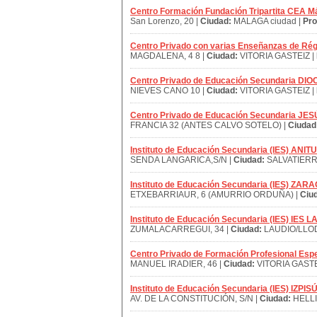
Centro Formación Fundación Tripartita CEA M
San Lorenzo, 20 |
Ciudad:
MALAGA ciudad |
Pro
Centro Privado con varias Enseñanzas de R
MAGDALENA, 4 8 |
Ciudad:
VITORIA GASTEIZ |
Centro Privado de Educación Secundaria D
NIEVES CANO 10 |
Ciudad:
VITORIA GASTEIZ |
Centro Privado de Educación Secundaria J
FRANCIA 32 (ANTES CALVO SOTELO) |
Ciudad
Instituto de Educación Secundaria (IES) ANIT
SENDA LANGARICA,S/N |
Ciudad:
SALVATIERR
Instituto de Educación Secundaria (IES) ZAR
ETXEBARRIAUR, 6 (AMURRIO ORDUÑA) |
Ciu
Instituto de Educación Secundaria (IES) IES 
ZUMALACARREGUI, 34 |
Ciudad:
LAUDIO/LLOD
Centro Privado de Formación Profesional Es
MANUEL IRADIER, 46 |
Ciudad:
VITORIA GASTE
Instituto de Educación Secundaria (IES) IZ
AV. DE LA CONSTITUCIÓN, S/N |
Ciudad:
HELLI