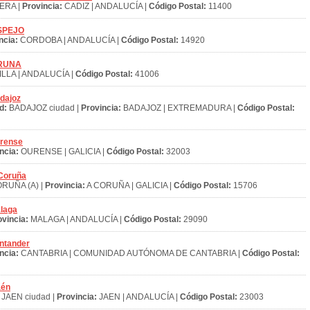
ERA |
Provincia:
CADIZ | ANDALUCÍA |
Código Postal:
11400
ESPEJO
ncia:
CORDOBA | ANDALUCÍA |
Código Postal:
14920
 PRUNA
LLA | ANDALUCÍA |
Código Postal:
41006
dajoz
d:
BADAJOZ ciudad |
Provincia:
BADAJOZ | EXTREMADURA |
Código Postal:
urense
ncia:
OURENSE | GALICIA |
Código Postal:
32003
 Coruña
RUÑA (A) |
Provincia:
A CORUÑA | GALICIA |
Código Postal:
15706
álaga
ovincia:
MALAGA | ANDALUCÍA |
Código Postal:
29090
antander
ncia:
CANTABRIA | COMUNIDAD AUTÓNOMA DE CANTABRIA |
Código Postal:
aén
JAEN ciudad |
Provincia:
JAEN | ANDALUCÍA |
Código Postal:
23003