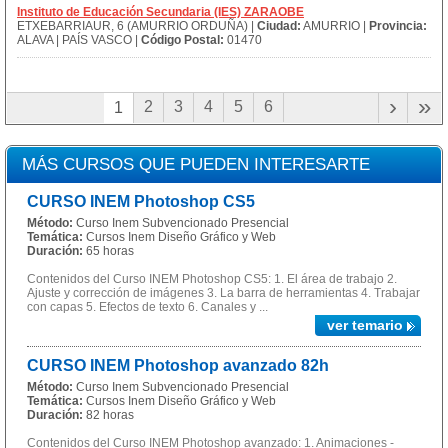
Instituto de Educación Secundaria (IES) ZARAOBE
ETXEBARRIAUR, 6 (AMURRIO ORDUÑA) |
Ciudad:
AMURRIO |
Provincia:
ALAVA | PAÍS VASCO |
Código Postal:
01470
›
»
2
3
4
5
6
1
MÁS CURSOS QUE PUEDEN INTERESARTE
CURSO INEM Photoshop CS5
Método:
Curso Inem Subvencionado Presencial
Temática:
Cursos Inem Diseño Gráfico y Web
Duración:
65 horas
Contenidos del Curso INEM Photoshop CS5: 1. El área de trabajo 2.
Ajuste y corrección de imágenes 3. La barra de herramientas 4. Trabajar
con capas 5. Efectos de texto 6. Canales y ...
ver temario
CURSO INEM Photoshop avanzado 82h
Método:
Curso Inem Subvencionado Presencial
Temática:
Cursos Inem Diseño Gráfico y Web
Duración:
82 horas
Contenidos del Curso INEM Photoshop avanzado: 1. Animaciones -