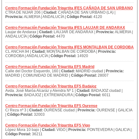
Centro Formación Fundación Tripartita IFES CAÑADA DE SAN URBANO
CTRA DE NIJAR 206 |
Ciudad:
CAÑADA DE SAN URBANO (LA) |
Provincia:
ALMERIA | ANDALUCÍA |
Código Postal:
4120
Centro Formación Fundación Tripartita IFES LAUJAR DE ANDARAX
Laujar de Andarax |
Ciudad:
LAUJAR DE ANDARAX |
Provincia:
ALMERIA |
ANDALUCÍA |
Código Postal:
4470
Centro Formación Fundación Tripartita IFES MONTALBAN DE CORDOBA
CL ANCHA 94 |
Ciudad:
MONTALBAN DE CORDOBA |
Provincia:
CORDOBA | ANDALUCÍA |
Código Postal:
14920
Centro Formación Fundación Tripartita EFS Madrid
Calle del Doctor Esquerdo, 160 |
Ciudad:
MADRID ciudad |
Provincia:
MADRID | COMUNIDAD DE MADRID |
Código Postal:
28007
Centro Formación Fundación Tripartita EFS Badajoz
Avda. José Maróa Alcaráz y Alendra Nº 1 |
Ciudad:
BADAJOZ ciudad |
Provincia:
BADAJOZ | EXTREMADURA |
Código Postal:
6011
Centro Formación Fundación Tripartita EFS Ourense
C/ Reza nº 3 |
Ciudad:
OURENSE ciudad |
Provincia:
OURENSE | GALICIA
|
Código Postal:
32003
Centro Formación Fundación Tripartita EFS Vigo
López Mora 10 bajo |
Ciudad:
VIGO |
Provincia:
PONTEVEDRA | GALICIA |
Código Postal:
36211