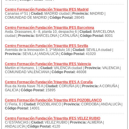
Centro Formación Fundación Tripartita IFES Madrid
Canarias nº 51 |
Ciudad:
MADRID ciudad |
Provincia:
MADRID |
COMUNIDAD DE MADRID |
Código Postal:
28045
Centro Formación Fundación Tripartita IFES Barcelona
Avda. Drassanes, 6 - 8, planta 10, despacho 6 |
Ciudad:
BARCELONA
ciudad |
Provincia:
BARCELONA | CATALUÑA |
Código Postal:
8001
Centro Formación Fundación Tripartita IFES Sevilla
Avenida de la Innovación 3, 1ª Módulo 16 |
Ciudad:
SEVILLA ciudad |
Provincia:
SEVILLA | ANDALUCÍA |
Código Postal:
41020
Centro Formación Fundación Tripartita IFES Valencia
Martón el Humano, 1 |
Ciudad:
VALENCIA ciudad |
Provincia:
VALENCIA |
COMUNIDAD VALENCIANA |
Código Postal:
46008
Centro Formación Fundación Tripartita IFES A Coruña
Rua da Xesta Nave 76 A |
Ciudad:
CORUÑA (A) |
Provincia:
A CORUÑA |
GALICIA |
Código Postal:
15895
Centro Formación Fundación Tripartita IFES POZOBLANCO
C/ Feria, 6 |
Ciudad:
POZOBLANCO |
Provincia:
CORDOBA | ANDALUCÍA |
Código Postal:
14001
Centro Formación Fundación Tripartita IFES VELEZ RUBIO
C/ ESTANCIAS |
Ciudad:
VELEZ RUBIO |
Provincia:
ALMERIA |
ANDALUCÍA |
Código Postal:
4120