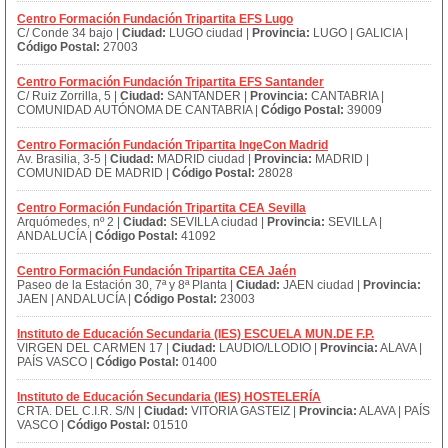
Centro Formación Fundación Tripartita EFS Lugo
C/ Conde 34 bajo |
Ciudad:
LUGO ciudad |
Provincia:
LUGO | GALICIA |
Código Postal:
27003
Centro Formación Fundación Tripartita EFS Santander
C/ Ruiz Zorrilla, 5 |
Ciudad:
SANTANDER |
Provincia:
CANTABRIA |
COMUNIDAD AUTÓNOMA DE CANTABRIA |
Código Postal:
39009
Centro Formación Fundación Tripartita IngeCon Madrid
Av. Brasilia, 3-5 |
Ciudad:
MADRID ciudad |
Provincia:
MADRID |
COMUNIDAD DE MADRID |
Código Postal:
28028
Centro Formación Fundación Tripartita CEA Sevilla
Arquómedes, nº 2 |
Ciudad:
SEVILLA ciudad |
Provincia:
SEVILLA |
ANDALUCÍA |
Código Postal:
41092
Centro Formación Fundación Tripartita CEA Jaén
Paseo de la Estación 30, 7ª y 8ª Planta |
Ciudad:
JAEN ciudad |
Provincia:
JAEN | ANDALUCÍA |
Código Postal:
23003
Instituto de Educación Secundaria (IES) ESCUELA MUN.DE F.P.
VIRGEN DEL CARMEN 17 |
Ciudad:
LAUDIO/LLODIO |
Provincia:
ALAVA |
PAÍS VASCO |
Código Postal:
01400
Instituto de Educación Secundaria (IES) HOSTELERÍA
CRTA. DEL C.I.R. S/N |
Ciudad:
VITORIA GASTEIZ |
Provincia:
ALAVA | PAÍS
VASCO |
Código Postal:
01510