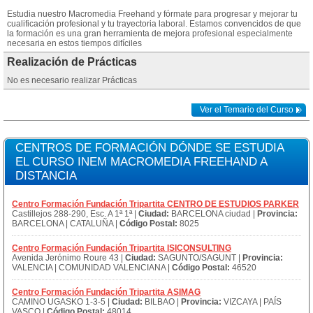
Estudia nuestro Macromedia Freehand y fórmate para progresar y mejorar tu
cualificación profesional y tu trayectoria laboral. Estamos convencidos de que
la formación es una gran herramienta de mejora profesional especialmente
necesaria en estos tiempos difíciles
Realización de Prácticas
No es necesario realizar Prácticas
Ver el Temario del Curso
CENTROS DE FORMACIÓN DÓNDE SE ESTUDIA
EL CURSO INEM MACROMEDIA FREEHAND A
DISTANCIA
Centro Formación Fundación Tripartita CENTRO DE ESTUDIOS PARKER
Castillejos 288-290, Esc. A 1ª 1ª |
Ciudad:
BARCELONA ciudad |
Provincia:
BARCELONA | CATALUÑA |
Código Postal:
8025
Centro Formación Fundación Tripartita ISICONSULTING
Avenida Jerónimo Roure 43 |
Ciudad:
SAGUNTO/SAGUNT |
Provincia:
VALENCIA | COMUNIDAD VALENCIANA |
Código Postal:
46520
Centro Formación Fundación Tripartita ASIMAG
CAMINO UGASKO 1-3-5 |
Ciudad:
BILBAO |
Provincia:
VIZCAYA | PAÍS
VASCO |
Código Postal:
48014