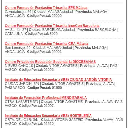
Centro Formación Fundación Tripartita EFS Málaga
C/ Andalucóa, 26 |
Ciudad:
MALAGA ciudad |
Provincia:
MALAGA |
ANDALUCÍA |
Código Postal:
29090
Centro Formación Fundación Tripartita IngeCon Barcelona
Av. Sarrià , 27 |
Ciudad:
BARCELONA ciudad |
Provincia:
BARCELONA |
CATALUÑA |
Código Postal:
8029
Centro Formación Fundación Tripartita CEA Málaga
San Lorenzo, 20 |
Ciudad:
MALAGA ciudad |
Provincia:
MALAGA |
ANDALUCÍA |
Código Postal:
29001
Centro Privado de Educación Secundaria DIOCESANAS
NIEVES CANO 10 |
Ciudad:
VITORIA GASTEIZ |
Provincia:
ALAVA | PAÍS
VASCO |
Código Postal:
01006
Instituto de Educación Secundaria (IES) CIUDAD JARDÍN VITORIA
CIUDAD JARDÍN, S/N |
Ciudad:
VITORIA GASTEIZ |
Provincia:
ALAVA |
PAÍS VASCO |
Código Postal:
01000
Instituto de Formación Profesional MENDIZABALA
CTRA. LASARTE,S/N |
Ciudad:
VITORIA GASTEIZ |
Provincia:
ALAVA | PAÍS
VASCO |
Código Postal:
01007
Instituto de Educación Secundaria (IES) HOSTELERÍA
CRTA. DEL C.I.R. S/N |
Ciudad:
VITORIA GASTEIZ |
Provincia:
ALAVA | PAÍS
VASCO |
Código Postal:
01510