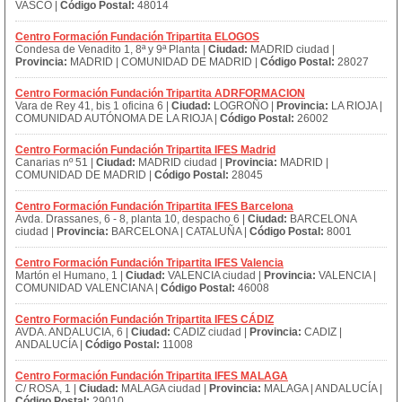
VASCO |
Código Postal:
48014
Centro Formación Fundación Tripartita ELOGOS
Condesa de Venadito 1, 8ª y 9ª Planta |
Ciudad:
MADRID ciudad |
Provincia:
MADRID | COMUNIDAD DE MADRID |
Código Postal:
28027
Centro Formación Fundación Tripartita ADRFORMACION
Vara de Rey 41, bis 1 oficina 6 |
Ciudad:
LOGROÑO |
Provincia:
LA RIOJA |
COMUNIDAD AUTÓNOMA DE LA RIOJA |
Código Postal:
26002
Centro Formación Fundación Tripartita IFES Madrid
Canarias nº 51 |
Ciudad:
MADRID ciudad |
Provincia:
MADRID |
COMUNIDAD DE MADRID |
Código Postal:
28045
Centro Formación Fundación Tripartita IFES Barcelona
Avda. Drassanes, 6 - 8, planta 10, despacho 6 |
Ciudad:
BARCELONA
ciudad |
Provincia:
BARCELONA | CATALUÑA |
Código Postal:
8001
Centro Formación Fundación Tripartita IFES Valencia
Martón el Humano, 1 |
Ciudad:
VALENCIA ciudad |
Provincia:
VALENCIA |
COMUNIDAD VALENCIANA |
Código Postal:
46008
Centro Formación Fundación Tripartita IFES CÁDIZ
AVDA. ANDALUCIA, 6 |
Ciudad:
CADIZ ciudad |
Provincia:
CADIZ |
ANDALUCÍA |
Código Postal:
11008
Centro Formación Fundación Tripartita IFES MALAGA
C/ ROSA, 1 |
Ciudad:
MALAGA ciudad |
Provincia:
MALAGA | ANDALUCÍA |
Código Postal:
29010