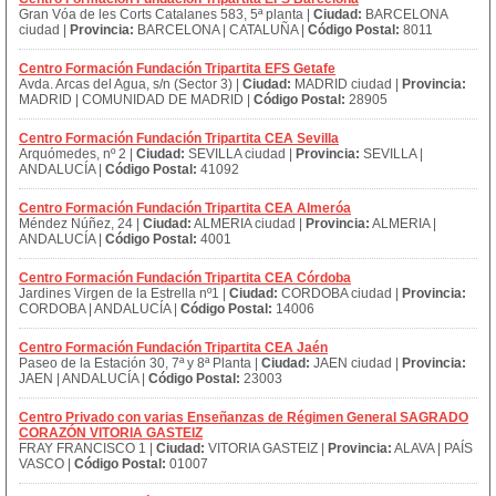
Gran Vóa de les Corts Catalanes 583, 5ª planta |
Ciudad:
BARCELONA
ciudad |
Provincia:
BARCELONA | CATALUÑA |
Código Postal:
8011
Centro Formación Fundación Tripartita EFS Getafe
Avda. Arcas del Agua, s/n (Sector 3) |
Ciudad:
MADRID ciudad |
Provincia:
MADRID | COMUNIDAD DE MADRID |
Código Postal:
28905
Centro Formación Fundación Tripartita CEA Sevilla
Arquómedes, nº 2 |
Ciudad:
SEVILLA ciudad |
Provincia:
SEVILLA |
ANDALUCÍA |
Código Postal:
41092
Centro Formación Fundación Tripartita CEA Almeróa
Méndez Núñez, 24 |
Ciudad:
ALMERIA ciudad |
Provincia:
ALMERIA |
ANDALUCÍA |
Código Postal:
4001
Centro Formación Fundación Tripartita CEA Córdoba
Jardines Virgen de la Estrella nº1 |
Ciudad:
CORDOBA ciudad |
Provincia:
CORDOBA | ANDALUCÍA |
Código Postal:
14006
Centro Formación Fundación Tripartita CEA Jaén
Paseo de la Estación 30, 7ª y 8ª Planta |
Ciudad:
JAEN ciudad |
Provincia:
JAEN | ANDALUCÍA |
Código Postal:
23003
Centro Privado con varias Enseñanzas de Régimen General SAGRADO
CORAZÓN VITORIA GASTEIZ
FRAY FRANCISCO 1 |
Ciudad:
VITORIA GASTEIZ |
Provincia:
ALAVA | PAÍS
VASCO |
Código Postal:
01007