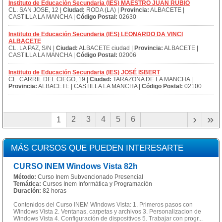
Instituto de Educación Secundaria (IES) MAESTRO JUAN RUBIO
CL. SAN JOSE, 12 |
Ciudad:
RODA (LA) |
Provincia:
ALBACETE |
CASTILLA LA MANCHA |
Código Postal:
02630
Instituto de Educación Secundaria (IES) LEONARDO DA VINCI
ALBACETE
CL. LA PAZ, S/N |
Ciudad:
ALBACETE ciudad |
Provincia:
ALBACETE |
CASTILLA LA MANCHA |
Código Postal:
02006
Instituto de Educación Secundaria (IES) JOSÉ ISBERT
CL. CARRIL DEL CIEGO, 19 |
Ciudad:
TARAZONA DE LA MANCHA |
Provincia:
ALBACETE | CASTILLA LA MANCHA |
Código Postal:
02100
›
»
2
3
4
5
6
1
MÁS CURSOS QUE PUEDEN INTERESARTE
CURSO INEM Windows Vista 82h
Método:
Curso Inem Subvencionado Presencial
Temática:
Cursos Inem Informática y Programación
Duración:
82 horas
Contenidos del Curso INEM Windows Vista: 1. Primeros pasos con
Windows Vista 2. Ventanas, carpetas y archivos 3. Personalizacion de
Windows Vista 4. Configuración de dispositivos 5. Trabajar con progr...