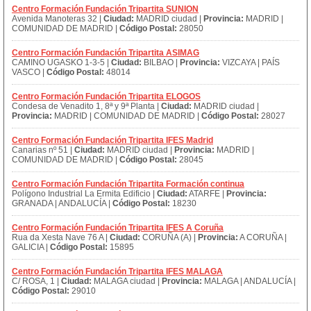
Centro Formación Fundación Tripartita SUNION
Avenida Manoteras 32 |
Ciudad:
MADRID ciudad |
Provincia:
MADRID |
COMUNIDAD DE MADRID |
Código Postal:
28050
Centro Formación Fundación Tripartita ASIMAG
CAMINO UGASKO 1-3-5 |
Ciudad:
BILBAO |
Provincia:
VIZCAYA | PAÍS
VASCO |
Código Postal:
48014
Centro Formación Fundación Tripartita ELOGOS
Condesa de Venadito 1, 8ª y 9ª Planta |
Ciudad:
MADRID ciudad |
Provincia:
MADRID | COMUNIDAD DE MADRID |
Código Postal:
28027
Centro Formación Fundación Tripartita IFES Madrid
Canarias nº 51 |
Ciudad:
MADRID ciudad |
Provincia:
MADRID |
COMUNIDAD DE MADRID |
Código Postal:
28045
Centro Formación Fundación Tripartita Formación continua
Polígono Industrial La Ermita Edificio |
Ciudad:
ATARFE |
Provincia:
GRANADA | ANDALUCÍA |
Código Postal:
18230
Centro Formación Fundación Tripartita IFES A Coruña
Rua da Xesta Nave 76 A |
Ciudad:
CORUÑA (A) |
Provincia:
A CORUÑA |
GALICIA |
Código Postal:
15895
Centro Formación Fundación Tripartita IFES MALAGA
C/ ROSA, 1 |
Ciudad:
MALAGA ciudad |
Provincia:
MALAGA | ANDALUCÍA |
Código Postal:
29010