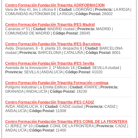
Centro Formación Fundación Tripartita ADRFORMACION
Vara de Rey 41, bis 1 oficina 6 |
Ciudad:
LOGROÑO |
Provincia:
LA RIOJA |
COMUNIDAD AUTÓNOMA DE LA RIOJA |
Código Postal:
26002
Centro Formación Fundación Tripartita IFES Madrid
Canarias nº 51 |
Ciudad:
MADRID ciudad |
Provincia:
MADRID |
COMUNIDAD DE MADRID |
Código Postal:
28045
Centro Formación Fundación Tripartita IFES Barcelona
Avda. Drassanes, 6 - 8, planta 10, despacho 6 |
Ciudad:
BARCELONA
ciudad |
Provincia:
BARCELONA | CATALUÑA |
Código Postal:
8001
Centro Formación Fundación Tripartita IFES Sevilla
Avenida de la Innovación 3, 1ª Módulo 16 |
Ciudad:
SEVILLA ciudad |
Provincia:
SEVILLA | ANDALUCÍA |
Código Postal:
41020
Centro Formación Fundación Tripartita Formación continua
Polígono Industrial La Ermita Edificio |
Ciudad:
ATARFE |
Provincia:
GRANADA | ANDALUCÍA |
Código Postal:
18230
Centro Formación Fundación Tripartita IFES CÁDIZ
AVDA. ANDALUCIA, 6 |
Ciudad:
CADIZ ciudad |
Provincia:
CADIZ |
ANDALUCÍA |
Código Postal:
11008
Centro Formación Fundación Tripartita IFES CONIL DE LA FRONTERA
C/ JEREZ, Nº 10 |
Ciudad:
CONIL DE LA FRONTERA |
Provincia:
CADIZ |
ANDALUCÍA |
Código Postal:
11400