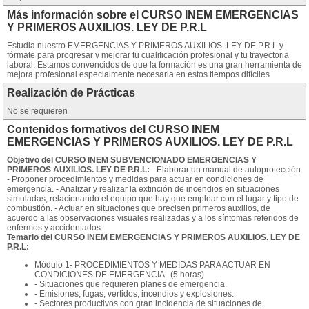
Más información sobre el CURSO INEM EMERGENCIAS
Y PRIMEROS AUXILIOS. LEY DE P.R.L
Estudia nuestro EMERGENCIAS Y PRIMEROS AUXILIOS. LEY DE P.R.L y
fórmate para progresar y mejorar tu cualificación profesional y tu trayectoria
laboral. Estamos convencidos de que la formación es una gran herramienta de
mejora profesional especialmente necesaria en estos tiempos difíciles
Realización de Prácticas
No se requieren
Contenidos formativos del CURSO INEM
EMERGENCIAS Y PRIMEROS AUXILIOS. LEY DE P.R.L
Objetivo del CURSO INEM SUBVENCIONADO EMERGENCIAS Y
PRIMEROS AUXILIOS. LEY DE P.R.L:
- Elaborar un manual de autoprotección
- Proponer procedimientos y medidas para actuar en condiciones de
emergencia. - Analizar y realizar la extinción de incendios en situaciones
simuladas, relacionando el equipo que hay que emplear con el lugar y tipo de
combustión. - Actuar en situaciones que precisen primeros auxilios, de
acuerdo a las observaciones visuales realizadas y a los síntomas referidos de
enfermos y accidentados.
Temario del CURSO INEM EMERGENCIAS Y PRIMEROS AUXILIOS. LEY DE
P.R.L:
Módulo 1- PROCEDIMIENTOS Y MEDIDAS PARA ACTUAR EN
CONDICIONES DE EMERGENCIA . (5 horas)
- Situaciones que requieren planes de emergencia.
- Emisiones, fugas, vertidos, incendios y explosiones.
- Sectores productivos con gran incidencia de situaciones de