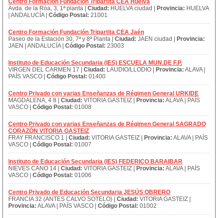
Centro Formación Fundación Tripartita CEA Huelva
Avda. de la Róa, 3, 1ª planta |
Ciudad:
HUELVA ciudad |
Provincia:
HUELVA
| ANDALUCÍA |
Código Postal:
21001
Centro Formación Fundación Tripartita CEA Jaén
Paseo de la Estación 30, 7ª y 8ª Planta |
Ciudad:
JAEN ciudad |
Provincia:
JAEN | ANDALUCÍA |
Código Postal:
23003
Instituto de Educación Secundaria (IES) ESCUELA MUN.DE F.P.
VIRGEN DEL CARMEN 17 |
Ciudad:
LAUDIO/LLODIO |
Provincia:
ALAVA |
PAÍS VASCO |
Código Postal:
01400
Centro Privado con varias Enseñanzas de Régimen General URKIDE
MAGDALENA, 4 8 |
Ciudad:
VITORIA GASTEIZ |
Provincia:
ALAVA | PAÍS
VASCO |
Código Postal:
01008
Centro Privado con varias Enseñanzas de Régimen General SAGRADO
CORAZÓN VITORIA GASTEIZ
FRAY FRANCISCO 1 |
Ciudad:
VITORIA GASTEIZ |
Provincia:
ALAVA | PAÍS
VASCO |
Código Postal:
01007
Instituto de Educación Secundaria (IES) FEDERICO BARAIBAR
NIEVES CANO 14 |
Ciudad:
VITORIA GASTEIZ |
Provincia:
ALAVA | PAÍS
VASCO |
Código Postal:
01006
Centro Privado de Educación Secundaria JESÚS OBRERO
FRANCIA 32 (ANTES CALVO SOTELO) |
Ciudad:
VITORIA GASTEIZ |
Provincia:
ALAVA | PAÍS VASCO |
Código Postal:
01002