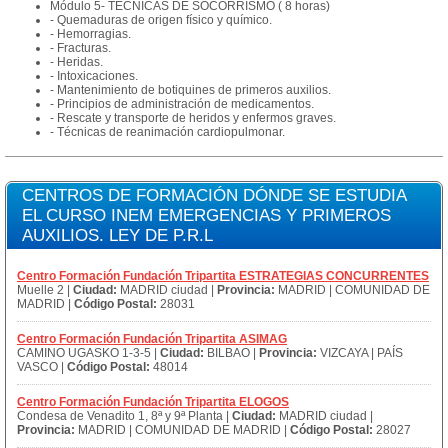
Módulo 5- TÉCNICAS DE SOCORRISMO ( 8 horas)
- Quemaduras de origen físico y químico.
- Hemorragias.
- Fracturas.
- Heridas.
- Intoxicaciones.
- Mantenimiento de botiquines de primeros auxilios.
- Principios de administración de medicamentos.
- Rescate y transporte de heridos y enfermos graves.
- Técnicas de reanimación cardiopulmonar.
CENTROS DE FORMACIÓN DÓNDE SE ESTUDIA
EL CURSO INEM EMERGENCIAS Y PRIMEROS
AUXILIOS. LEY DE P.R.L
Centro Formación Fundación Tripartita ESTRATEGIAS CONCURRENTES
Muelle 2 |
Ciudad:
MADRID ciudad |
Provincia:
MADRID | COMUNIDAD DE
MADRID |
Código Postal:
28031
Centro Formación Fundación Tripartita ASIMAG
CAMINO UGASKO 1-3-5 |
Ciudad:
BILBAO |
Provincia:
VIZCAYA | PAÍS
VASCO |
Código Postal:
48014
Centro Formación Fundación Tripartita ELOGOS
Condesa de Venadito 1, 8ª y 9ª Planta |
Ciudad:
MADRID ciudad |
Provincia:
MADRID | COMUNIDAD DE MADRID |
Código Postal:
28027