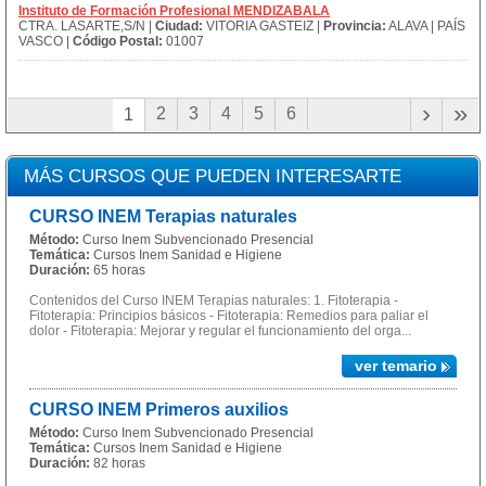
Instituto de Formación Profesional MENDIZABALA
CTRA. LASARTE,S/N |
Ciudad:
VITORIA GASTEIZ |
Provincia:
ALAVA | PAÍS
VASCO |
Código Postal:
01007
›
»
2
3
4
5
6
1
MÁS CURSOS QUE PUEDEN INTERESARTE
CURSO INEM Terapias naturales
Método:
Curso Inem Subvencionado Presencial
Temática:
Cursos Inem Sanidad e Higiene
Duración:
65 horas
Contenidos del Curso INEM Terapias naturales: 1. Fitoterapia -
Fitoterapia: Principios básicos - Fitoterapia: Remedios para paliar el
dolor - Fitoterapia: Mejorar y regular el funcionamiento del orga...
ver temario
CURSO INEM Primeros auxilios
Método:
Curso Inem Subvencionado Presencial
Temática:
Cursos Inem Sanidad e Higiene
Duración:
82 horas