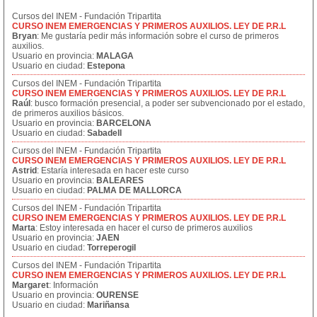
Cursos del INEM - Fundación Tripartita
CURSO INEM EMERGENCIAS Y PRIMEROS AUXILIOS. LEY DE P.R.L
Bryan
: Me gustaría pedir más información sobre el curso de primeros
auxilios.
Usuario en provincia:
MALAGA
Usuario en ciudad:
Estepona
Cursos del INEM - Fundación Tripartita
CURSO INEM EMERGENCIAS Y PRIMEROS AUXILIOS. LEY DE P.R.L
Raúl
: busco formación presencial, a poder ser subvencionado por el estado,
de primeros auxilios básicos.
Usuario en provincia:
BARCELONA
Usuario en ciudad:
Sabadell
Cursos del INEM - Fundación Tripartita
CURSO INEM EMERGENCIAS Y PRIMEROS AUXILIOS. LEY DE P.R.L
Astrid
: Estaría interesada en hacer este curso
Usuario en provincia:
BALEARES
Usuario en ciudad:
PALMA DE MALLORCA
Cursos del INEM - Fundación Tripartita
CURSO INEM EMERGENCIAS Y PRIMEROS AUXILIOS. LEY DE P.R.L
Marta
: Estoy interesada en hacer el curso de primeros auxilios
Usuario en provincia:
JAEN
Usuario en ciudad:
Torreperogil
Cursos del INEM - Fundación Tripartita
CURSO INEM EMERGENCIAS Y PRIMEROS AUXILIOS. LEY DE P.R.L
Margaret
: Información
Usuario en provincia:
OURENSE
Usuario en ciudad:
Mariñansa