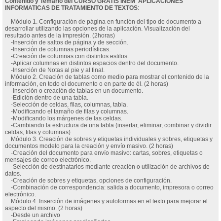
Contenido y Temario del CURSO GRATIS INEM APLICACIONES
INFORMATICAS DE TRATAMIENTO DE TEXTOS
:
Módulo 1. Configuración de página en función del tipo de documento a
desarrollar utilizando las opciones de la aplicación. Visualización del
resultado antes de la impresión. (2horas)
-Inserción de saltos de página y de sección.
-Inserción de columnas periodísticas.
-Creación de columnas con distintos estilos.
-Aplicar columnas en distintos espacios dentro del documento.
-Inserción de Notas al pie y al final.
Módulo 2. Creación de tablas como medio para mostrar el contenido de la
información, en todo el documento o en parte de él. (2 horas)
-Inserción o creación de tablas en un documento.
-Edición dentro de una tabla.
-Selección de celdas, filas, columnas, tabla.
-Modificando el tamaño de filas y columnas.
-Modificando los márgenes de las celdas.
-Cambiando la estructura de una tabla (insertar, eliminar, combinar y dividir
celdas, filas y columnas)
Módulo 3. Creación de sobres y etiquetas individuales y sobres, etiquetas y
documentos modelo para la creación y envío masivo. (2 horas)
-Creación del documento para envío masivo: cartas, sobres, etiquetas o
mensajes de correo electrónico.
-Selección de destinatarios mediante creación o utilización de archivos de
datos.
-Creación de sobres y etiquetas, opciones de configuración.
-Combinación de correspondencia: salida a documento, impresora o correo
electrónico.
Módulo 4. Inserción de imágenes y autoformas en el texto para mejorar el
aspecto del mismo. (2 horas)
-Desde un archivo