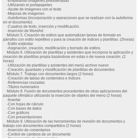
-Empleando imágenes prediseñadas
-Utilizando el portapapeles
-Ajuste de imágenes con el texto
-Mejoras de imágenes
-Autoformas (incorporación y operaciones que se realizan con la autoforma
en el documento)
-Cuadros de texto, inserción y modificación.
-Inserción de WordArt.
Módulo 5. Creación de estilos que automatizan tareas de formato en
párrafos con estilo repetitivo y para la creación de índices y plantillas. (2horas)
-Estilo estándar.
-Asignación, creación, modificación y borrado de estilos.
Módulo 6. Utilización de plantillas y asistentes que incorpora la aplicación y
creación de plantillas propia basándose en estas o de nueva creación. (2
horas)
-Utilización de plantillas y asistentes del menú archivo nuevo
-Creación, guardado y modificación de plantillas de documentos
Módulo 7. Trabajo con documentos largos (2 horas)
-Creación de tablas de contenidos e índices
-Referencias cruzadas
-Títulos numerados
Módulo 8. Fusión de documentos procedentes de otras aplicaciones del
paquete ofimático utilizando la inserción de objetos del menú (2 horas)
-Insertar
-Con hojas de cálculo
-Con bases de datos
-Con gráficos
-Con presentaciones
Módulo 9. Utilización de las herramientas de revisión de documentos y
trabajo con documentos compartidos (2 horas)
-Inserción de comentarios
-Control de cambios de un documento