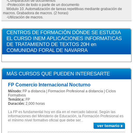
-Comparación de documentos
-Protección de todo o parte de un documento
Módulo 10. Automatización de tareas repetitivas mediante grabación de
macros. Grabadora de macros. (2 horas)
-Utilización de macros.
CENTROS DE FORMACIÓN DÓNDE SE ESTUDIA
EL CURSO INEM APLICACIONES INFORMATICAS
DE TRATAMIENTO DE TEXTOS 20H en
COMUNIDAD FORAL DE NAVARRA
MÁS CURSOS QUE PUEDEN INTERESARTE
FP Comercio Internacional Nocturno
Método:
FP a distancia | Formacion Profesional a distancia | Ciclos
Formativos
Temática:
FP
Duración:
2,000 horas
La FP es fundamental hoy en día en el mercado laboral. Según las
informaciones del Ministerio de Educación, la Formación Profesional es
el mínimo nivel formativo oficial que debe ser...
ver temario