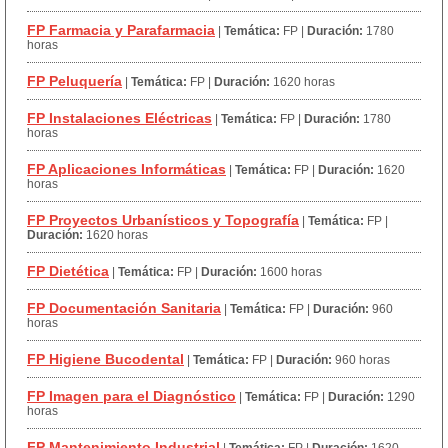
FP Farmacia y Parafarmacia
|
Temática:
FP
|
Duración:
1780
horas
FP Peluquería
|
Temática:
FP
|
Duración:
1620 horas
FP Instalaciones Eléctricas
|
Temática:
FP
|
Duración:
1780
horas
FP Aplicaciones Informáticas
|
Temática:
FP
|
Duración:
1620
horas
FP Proyectos Urbanísticos y Topografía
|
Temática:
FP
|
Duración:
1620 horas
FP Dietética
|
Temática:
FP
|
Duración:
1600 horas
FP Documentación Sanitaria
|
Temática:
FP
|
Duración:
960
horas
FP Higiene Bucodental
|
Temática:
FP
|
Duración:
960 horas
FP Imagen para el Diagnóstico
|
Temática:
FP
|
Duración:
1290
horas
FP Mantenimiento Industrial