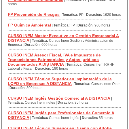
|
Temática:
FP
|
Duración:
1620
horas
FP Prevención de Riesgos
|
Temática:
FP
|
Duración:
1620 horas
FP Química Ambiental
|
Temática:
FP
|
Duración:
960 horas
CURSO INEM Master Executive en Gestión Empresarial A
DISTANCIA
|
Temática:
Cursos Inem Gestión y Administración de
Empresa
|
Duración:
600 horas
CURSO INEM Asesor Fiscal, IVA e Impuestos de
Transmisiones Patrimoniales y Actos jurídicos
Documentados A DISTANCIA
|
Temática:
Cursos Inem RRHH
Laboral y Fiscal
|
Duración:
180 horas
CURSO INEM Técnico Superior en Implantación de la
LOPD en Empresas A DISTANCIA
|
Temática:
Cursos Inem Otros
|
Duración:
300 horas
CURSO INEM Inglés Gestión Comercial A DISTANCIA
|
Temática:
Cursos Inem Inglés
|
Duración:
85 horas
CURSO INEM Inglés para Profesionales de Comercio A
DISTANCIA
|
Temática:
Cursos Inem Inglés
|
Duración:
85 horas
CURSO INEM Técnico Superior en Diseño con Adobe