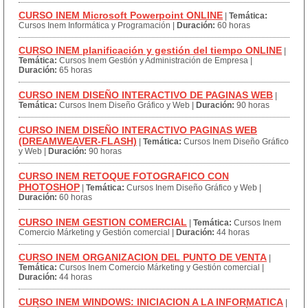
CURSO INEM Microsoft Powerpoint ONLINE
|
Temática:
Cursos Inem Informática y Programación
|
Duración:
60 horas
CURSO INEM planificación y gestión del tiempo ONLINE
|
Temática:
Cursos Inem Gestión y Administración de Empresa
|
Duración:
65 horas
CURSO INEM DISEÑO INTERACTIVO DE PAGINAS WEB
|
Temática:
Cursos Inem Diseño Gráfico y Web
|
Duración:
90 horas
CURSO INEM DISEÑO INTERACTIVO PAGINAS WEB
(DREAMWEAVER-FLASH)
|
Temática:
Cursos Inem Diseño Gráfico
y Web
|
Duración:
90 horas
CURSO INEM RETOQUE FOTOGRAFICO CON
PHOTOSHOP
|
Temática:
Cursos Inem Diseño Gráfico y Web
|
Duración:
60 horas
CURSO INEM GESTION COMERCIAL
|
Temática:
Cursos Inem
Comercio Márketing y Gestión comercial
|
Duración:
44 horas
CURSO INEM ORGANIZACION DEL PUNTO DE VENTA
|
Temática:
Cursos Inem Comercio Márketing y Gestión comercial
|
Duración:
44 horas
CURSO INEM WINDOWS: INICIACION A LA INFORMATICA
|