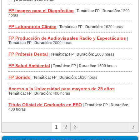
FP Imagen para el Diagnóstico
|
Temática:
FP
|
Duración:
1290
horas
FP Laboratorio Clínico
|
Temática:
FP
|
Duración:
1620 horas
FP Producción de Audiovisuales Radio y Espectáculos
|
Temática:
FP
|
Duración:
2000 horas
FP Prótesis Dental
|
Temática:
FP
|
Duración:
1600 horas
FP Salud Ambiental
|
Temática:
FP
|
Duración:
1600 horas
FP Sonido
|
Temática:
FP
|
Duración:
1620 horas
Acceso a la Universidad para mayores de 25 años
|
Temática:
FP
|
Duración:
400 horas
Título Oficial de Graduado en ESO
|
Temática:
FP
|
Duración:
400 horas
›
2
3
1