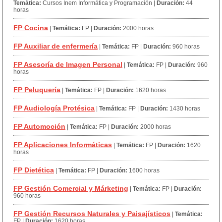
Temática:
Cursos Inem Informática y Programación
|
Duración:
44
horas
FP Cocina
|
Temática:
FP
|
Duración:
2000 horas
FP Auxiliar de enfermería
|
Temática:
FP
|
Duración:
960 horas
FP Asesoría de Imagen Personal
|
Temática:
FP
|
Duración:
960
horas
FP Peluquería
|
Temática:
FP
|
Duración:
1620 horas
FP Audiología Protésica
|
Temática:
FP
|
Duración:
1430 horas
FP Automoción
|
Temática:
FP
|
Duración:
2000 horas
FP Aplicaciones Informáticas
|
Temática:
FP
|
Duración:
1620
horas
FP Dietética
|
Temática:
FP
|
Duración:
1600 horas
FP Gestión Comercial y Márketing
|
Temática:
FP
|
Duración:
960 horas
FP Gestión Recursos Naturales y Paisajísticos
|
Temática:
FP
|
Duración:
1620 horas