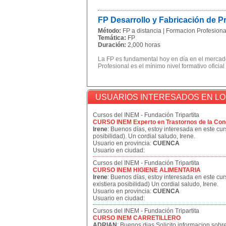
FP Desarrollo y Fabricación de 
Método:
FP a distancia | Formacion Profesional
Temática:
FP
Duración:
2,000 horas
La FP es fundamental hoy en día en el mercado
Profesional es el mínimo nivel formativo oficial
USUARIOS INTERESADOS EN L
Cursos del INEM - Fundación Tripartita
CURSO INEM Experto en Trastornos de la Con
Irene
: Buenos días, estoy interesada en este curs
posibilidad). Un cordial saludo, Irene.
Usuario en provincia:
CUENCA
Usuario en ciudad:
Cursos del INEM - Fundación Tripartita
CURSO INEM HIGIENE ALIMENTARIA
Irene
: Buenos días, estoy interesada en este cur
existiera posibilidad) Un cordial saludo, Irene.
Usuario en provincia:
CUENCA
Usuario en ciudad:
Cursos del INEM - Fundación Tripartita
CURSO INEM CARRETILLERO
ADRIAN
: Buenos dias Solicito informacion sobre