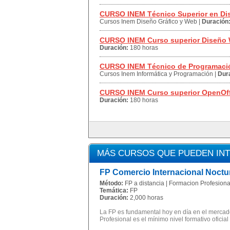
CURSO INEM Técnico Superior en D
Cursos Inem Diseño Gráfico y Web
|
Duración
CURSO INEM Curso superior Diseño
Duración:
180 horas
CURSO INEM Técnico de Programació
Cursos Inem Informática y Programación
|
Dur
CURSO INEM Curso superior OpenOff
Duración:
180 horas
MÁS CURSOS QUE PUEDEN IN
FP Comercio Internacional Noctu
Método:
FP a distancia | Formacion Profesional
Temática:
FP
Duración:
2,000 horas
La FP es fundamental hoy en día en el mercado
Profesional es el mínimo nivel formativo oficial