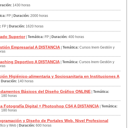
ración:
1430 horas
ica:
FP
|
Duración:
2000 horas
:
FP
|
Duración:
1620 horas
rado Superior
|
Temática:
FP
|
Duración:
400 horas
stión Empresarial A DISTANCIA
|
Temática:
Cursos Inem Gestión y
oras
aching Deportivo A DISTANCIA
|
Temática:
Cursos Inem Gestión y
oras
ón Higiénico-alimentaria y Sociosanitaria en Instituciones A
|
Duración:
140 horas
ndamentos Básicos del Diseño Gráfico ONLINE
|
Temática:
:
180 horas
a Fotografía Digital + Photoshop CS4 A DISTANCIA
|
Temática:
:
180 horas
gramación y Diseño de Portales Web. Nivel Profesional
fico y Web
|
Duración:
600 horas