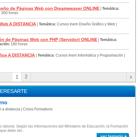
iseño de Páginas Web con Dreamweaver ONLINE
|
Temática:
:
300 horas
 Web A DISTANCIA
|
Temática:
Cursos Inem Diseño Gráfico y Web
|
n de Páginas Web con PHP (Servidor) ONLINE
|
Temática:
ación:
180 horas
ice A DISTANCIA
|
Temática:
Cursos Inem Informática y Programación
|
›
2
1
TERESARTE
rno
 a distancia | Ciclos Formativos
 laboral. Según las informaciones del Ministerio de Educación, la Formación
 que debe ser...
ver temario