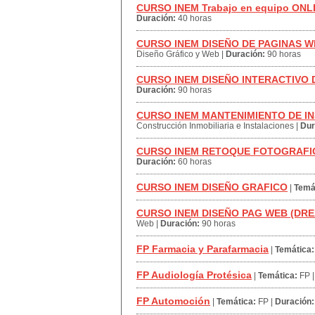
CURSO INEM Trabajo en equipo ONL
Duración:
40 horas
CURSO INEM DISEÑO DE PAGINAS 
Diseño Gráfico y Web
|
Duración:
90 horas
CURSO INEM DISEÑO INTERACTIVO 
Duración:
90 horas
CURSO INEM MANTENIMIENTO DE I
Construcción Inmobiliaria e Instalaciones
|
Dur
CURSO INEM RETOQUE FOTOGRAFI
Duración:
60 horas
CURSO INEM DISEÑO GRAFICO
|
Temá
CURSO INEM DISEÑO PAG WEB (D
Web
|
Duración:
90 horas
FP Farmacia y Parafarmacia
|
Temática:
FP Audiología Protésica
|
Temática:
FP
FP Automoción
|
Temática:
FP
|
Duración: