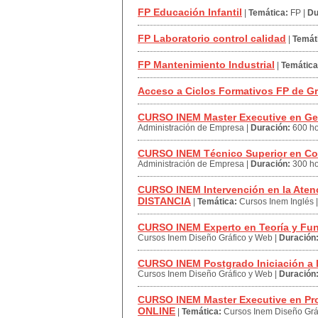
FP Educación Infantil
|
Temática:
FP
|
Du
FP Laboratorio control calidad
|
Temát
FP Mantenimiento Industrial
|
Temática
Acceso a Ciclos Formativos FP de G
CURSO INEM Master Executive en Ge
Administración de Empresa
|
Duración:
600 h
CURSO INEM Técnico Superior en Co
Administración de Empresa
|
Duración:
300 h
CURSO INEM Intervención en la Atenci
DISTANCIA
|
Temática:
Cursos Inem Inglés
CURSO INEM Experto en Teoría y Fu
Cursos Inem Diseño Gráfico y Web
|
Duración
CURSO INEM Postgrado Iniciación a l
Cursos Inem Diseño Gráfico y Web
|
Duración
CURSO INEM Master Executive en Pro
ONLINE
|
Temática:
Cursos Inem Diseño Grá