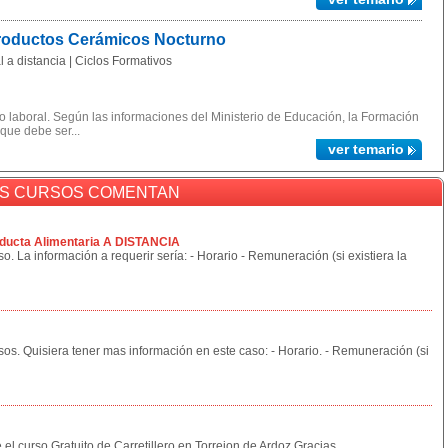
Productos Cerámicos Nocturno
 a distancia | Ciclos Formativos
 laboral. Según las informaciones del Ministerio de Educación, la Formación
 que debe ser...
ver temario
OS CURSOS COMENTAN
ducta Alimentaria A DISTANCIA
o. La información a requerir sería: - Horario - Remuneración (si existiera la
sos. Quisiera tener mas información en este caso: - Horario. - Remuneración (si
 el curso Gratuito de Carretillero en Torrejon de Ardoz Gracias