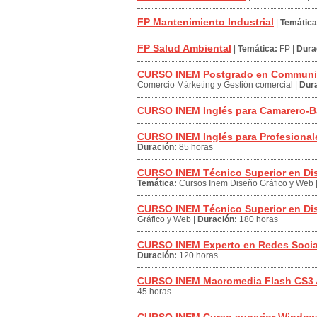
FP Mantenimiento Industrial
|
Temática
FP Salud Ambiental
|
Temática:
FP
|
Dura
CURSO INEM Postgrado en Communit
Comercio Márketing y Gestión comercial
|
Dura
CURSO INEM Inglés para Camarero-
CURSO INEM Inglés para Profesional
Duración:
85 horas
CURSO INEM Técnico Superior en D
Temática:
Cursos Inem Diseño Gráfico y Web
CURSO INEM Técnico Superior en Di
Gráfico y Web
|
Duración:
180 horas
CURSO INEM Experto en Redes Socia
Duración:
120 horas
CURSO INEM Macromedia Flash CS3 
45 horas