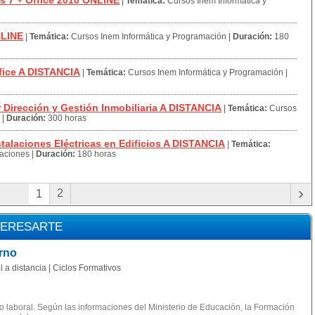
 7 + Office 2010 ONLINE
|
Temática:
Cursos Inem Informática y
NLINE
|
Temática:
Cursos Inem Informática y Programación
|
Duración:
180
ice A DISTANCIA
|
Temática:
Cursos Inem Informática y Programación
|
Dirección y Gestión Inmobiliaria A DISTANCIA
|
Temática:
Cursos
|
Duración:
300 horas
alaciones Eléctricas en Edificios A DISTANCIA
|
Temática:
laciones
|
Duración:
180 horas
›
2
1
TERESARTE
rno
 a distancia | Ciclos Formativos
 laboral. Según las informaciones del Ministerio de Educación, la Formación