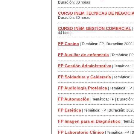
Duración:
30 horas
CURSO INEM TECNICAS DE NEGOCIA
Duración:
30 horas
CURSO INEM GESTION COMERCIAL
|
44 horas
FP Cocina
|
Temática:
FP
|
Duración:
2000 
FP Auxiliar de enfermería
|
Temática:
FP
FP Gestión Administrativa
|
Temática:
F
FP Soldadura y Calderería
|
Temática:
F
FP Audiología Protésica
|
Temática:
FP
FP Automoción
|
Temática:
FP
|
Duración:
FP Estética
|
Temática:
FP
|
Duración:
1620
FP Imagen para el Diagnóstico
|
Temát
FP Laboratorio Clínico
|
Temática:
FP
|
D