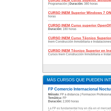
CURSO INEM Curso superior Windows
Programación
|
Duración:
380 horas
CURSO INEM Superior Windows 7 O
horas
CURSO INEM Curso superior OpenOff
Duración:
180 horas
CURSO INEM Curso Técnico Superior 
Inem Construcción Inmobiliaria e Instalaciones
CURSO INEM Técnico Superior en Inst
Cursos Inem Construcción Inmobiliaria e Insta
MÁS CURSOS QUE PUEDEN IN
FP Comercio Internacional Noctu
Método:
FP a distancia | Formacion Profesional
Temática:
FP
Duración:
2,000 horas
La FP es fundamental hoy en día en el mercado