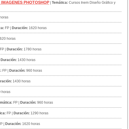
L IMAGENES PHOTOSHOP
|
Temática:
Cursos Inem Diseño Gráfico y
horas
ca:
FP
|
Duración:
1620 horas
620 horas
FP
|
Duración:
1780 horas
|
Duración:
1430 horas
:
FP
|
Duración:
960 horas
ración:
1430 horas
 horas
mática:
FP
|
Duración:
960 horas
ica:
FP
|
Duración:
1290 horas
FP
|
Duración:
1620 horas