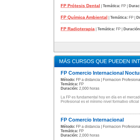
FP Prótesis Dental
|
Temática:
FP
|
Durac
FP Química Ambiental
|
Temática:
FP
|
D
FP Radioterapia
|
Temática:
FP
|
Duración
MÁS CURSOS QUE PUEDEN IN
FP Comercio Internacional Noctu
Método:
FP a distancia | Formacion Profesional
Temática:
FP
Duración:
2,000 horas
La FP es fundamental hoy en día en el mercado
Profesional es el mínimo nivel formativo oficial
FP Comercio Internacional
Método:
FP a distancia | Formacion Profesional
Temática:
FP
Duración:
2,000 horas