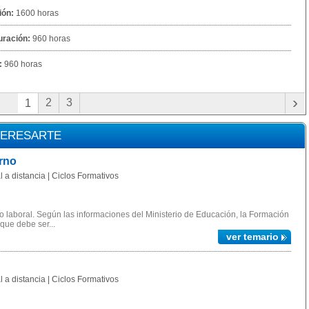
ión:
1600 horas
uración:
960 horas
:
960 horas
›
2
3
1
TERESARTE
rno
 a distancia | Ciclos Formativos
 laboral. Según las informaciones del Ministerio de Educación, la Formación
 que debe ser...
ver temario
 a distancia | Ciclos Formativos