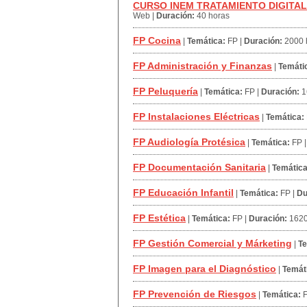
CURSO INEM TRATAMIENTO DIGITA
Web
|
Duración:
40 horas
FP Cocina
|
Temática:
FP
|
Duración:
2000 
FP Administración y Finanzas
|
Temáti
FP Peluquería
|
Temática:
FP
|
Duración:
1
FP Instalaciones Eléctricas
|
Temática:
FP Audiología Protésica
|
Temática:
FP
FP Documentación Sanitaria
|
Temática
FP Educación Infantil
|
Temática:
FP
|
Du
FP Estética
|
Temática:
FP
|
Duración:
1620
FP Gestión Comercial y Márketing
|
Te
FP Imagen para el Diagnóstico
|
Temát
FP Prevención de Riesgos
|
Temática: