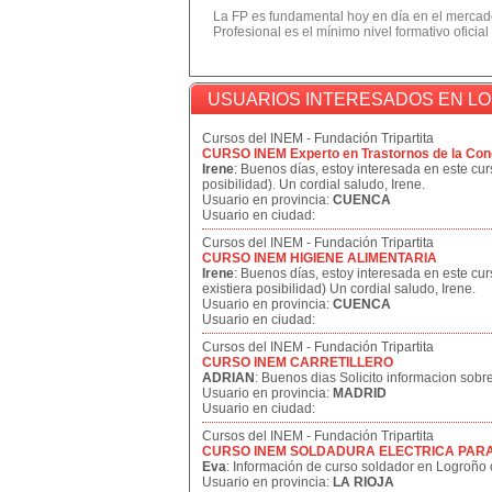
La FP es fundamental hoy en día en el mercado
Profesional es el mínimo nivel formativo oficial
USUARIOS INTERESADOS EN L
Cursos del INEM - Fundación Tripartita
CURSO INEM Experto en Trastornos de la Con
Irene
: Buenos días, estoy interesada en este curs
posibilidad). Un cordial saludo, Irene.
Usuario en provincia:
CUENCA
Usuario en ciudad:
Cursos del INEM - Fundación Tripartita
CURSO INEM HIGIENE ALIMENTARIA
Irene
: Buenos días, estoy interesada en este cur
existiera posibilidad) Un cordial saludo, Irene.
Usuario en provincia:
CUENCA
Usuario en ciudad:
Cursos del INEM - Fundación Tripartita
CURSO INEM CARRETILLERO
ADRIAN
: Buenos dias Solicito informacion sobre
Usuario en provincia:
MADRID
Usuario en ciudad:
Cursos del INEM - Fundación Tripartita
CURSO INEM SOLDADURA ELECTRICA PAR
Eva
: Información de curso soldador en Logroño
Usuario en provincia:
LA RIOJA