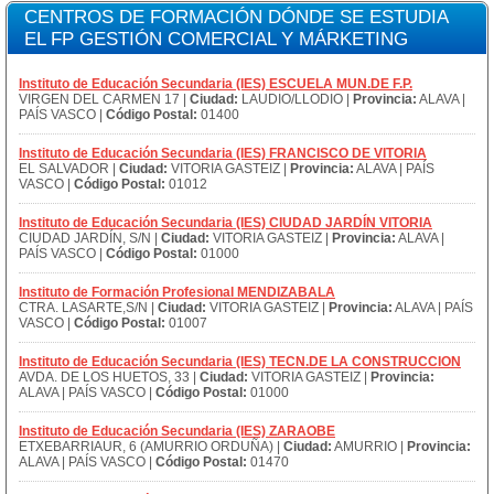
CENTROS DE FORMACIÓN DÓNDE SE ESTUDIA
EL FP GESTIÓN COMERCIAL Y MÁRKETING
Instituto de Educación Secundaria (IES) ESCUELA MUN.DE F.P.
VIRGEN DEL CARMEN 17 |
Ciudad:
LAUDIO/LLODIO |
Provincia:
ALAVA |
PAÍS VASCO |
Código Postal:
01400
Instituto de Educación Secundaria (IES) FRANCISCO DE VITORIA
EL SALVADOR |
Ciudad:
VITORIA GASTEIZ |
Provincia:
ALAVA | PAÍS
VASCO |
Código Postal:
01012
Instituto de Educación Secundaria (IES) CIUDAD JARDÍN VITORIA
CIUDAD JARDÍN, S/N |
Ciudad:
VITORIA GASTEIZ |
Provincia:
ALAVA |
PAÍS VASCO |
Código Postal:
01000
Instituto de Formación Profesional MENDIZABALA
CTRA. LASARTE,S/N |
Ciudad:
VITORIA GASTEIZ |
Provincia:
ALAVA | PAÍS
VASCO |
Código Postal:
01007
Instituto de Educación Secundaria (IES) TECN.DE LA CONSTRUCCION
AVDA. DE LOS HUETOS, 33 |
Ciudad:
VITORIA GASTEIZ |
Provincia:
ALAVA | PAÍS VASCO |
Código Postal:
01000
Instituto de Educación Secundaria (IES) ZARAOBE
ETXEBARRIAUR, 6 (AMURRIO ORDUÑA) |
Ciudad:
AMURRIO |
Provincia:
ALAVA | PAÍS VASCO |
Código Postal:
01470