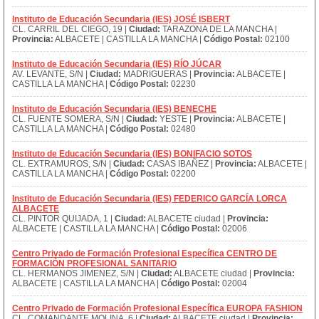
Instituto de Educación Secundaria (IES) JOSÉ ISBERT
CL. CARRIL DEL CIEGO, 19 |
Ciudad:
TARAZONA DE LA MANCHA |
Provincia:
ALBACETE | CASTILLA LA MANCHA |
Código Postal:
02100
Instituto de Educación Secundaria (IES) RÍO JÚCAR
AV. LEVANTE, S/N |
Ciudad:
MADRIGUERAS |
Provincia:
ALBACETE |
CASTILLA LA MANCHA |
Código Postal:
02230
Instituto de Educación Secundaria (IES) BENECHE
CL. FUENTE SOMERA, S/N |
Ciudad:
YESTE |
Provincia:
ALBACETE |
CASTILLA LA MANCHA |
Código Postal:
02480
Instituto de Educación Secundaria (IES) BONIFACIO SOTOS
CL. EXTRAMUROS, S/N |
Ciudad:
CASAS IBAÑEZ |
Provincia:
ALBACETE |
CASTILLA LA MANCHA |
Código Postal:
02200
Instituto de Educación Secundaria (IES) FEDERICO GARCÍA LORCA
ALBACETE
CL. PINTOR QUIJADA, 1 |
Ciudad:
ALBACETE ciudad |
Provincia:
ALBACETE | CASTILLA LA MANCHA |
Código Postal:
02006
Centro Privado de Formación Profesional Específica CENTRO DE
FORMACIÓN PROFESIONAL SANITARIO
CL. HERMANOS JIMENEZ, S/N |
Ciudad:
ALBACETE ciudad |
Provincia:
ALBACETE | CASTILLA LA MANCHA |
Código Postal:
02004
Centro Privado de Formación Profesional Específica EUROPA FASHION
CL. COMANDANTE MOLINA, 6 |
Ciudad:
ALBACETE ciudad |
Provincia: