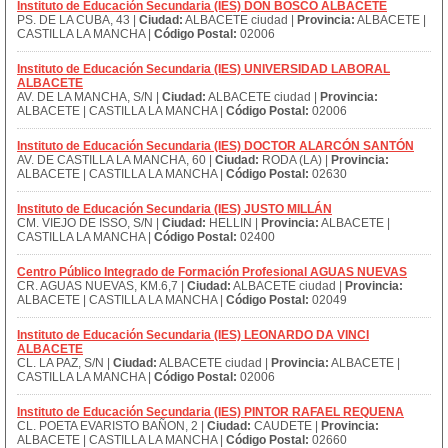
Instituto de Educación Secundaria (IES) DON BOSCO ALBACETE
PS. DE LA CUBA, 43 |
Ciudad:
ALBACETE ciudad |
Provincia:
ALBACETE |
CASTILLA LA MANCHA |
Código Postal:
02006
Instituto de Educación Secundaria (IES) UNIVERSIDAD LABORAL
ALBACETE
AV. DE LA MANCHA, S/N |
Ciudad:
ALBACETE ciudad |
Provincia:
ALBACETE | CASTILLA LA MANCHA |
Código Postal:
02006
Instituto de Educación Secundaria (IES) DOCTOR ALARCÓN SANTÓN
AV. DE CASTILLA LA MANCHA, 60 |
Ciudad:
RODA (LA) |
Provincia:
ALBACETE | CASTILLA LA MANCHA |
Código Postal:
02630
Instituto de Educación Secundaria (IES) JUSTO MILLÁN
CM. VIEJO DE ISSO, S/N |
Ciudad:
HELLIN |
Provincia:
ALBACETE |
CASTILLA LA MANCHA |
Código Postal:
02400
Centro Público Integrado de Formación Profesional AGUAS NUEVAS
CR. AGUAS NUEVAS, KM.6,7 |
Ciudad:
ALBACETE ciudad |
Provincia:
ALBACETE | CASTILLA LA MANCHA |
Código Postal:
02049
Instituto de Educación Secundaria (IES) LEONARDO DA VINCI
ALBACETE
CL. LA PAZ, S/N |
Ciudad:
ALBACETE ciudad |
Provincia:
ALBACETE |
CASTILLA LA MANCHA |
Código Postal:
02006
Instituto de Educación Secundaria (IES) PINTOR RAFAEL REQUENA
CL. POETA EVARISTO BAÑON, 2 |
Ciudad:
CAUDETE |
Provincia:
ALBACETE | CASTILLA LA MANCHA |
Código Postal:
02660