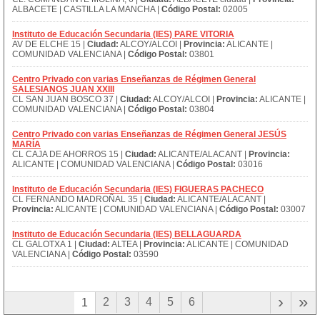
ALBACETE | CASTILLA LA MANCHA |
Código Postal:
02005
Instituto de Educación Secundaria (IES) PARE VITORIA
AV DE ELCHE 15 |
Ciudad:
ALCOY/ALCOI |
Provincia:
ALICANTE |
COMUNIDAD VALENCIANA |
Código Postal:
03801
Centro Privado con varias Enseñanzas de Régimen General
SALESIANOS JUAN XXIII
CL SAN JUAN BOSCO 37 |
Ciudad:
ALCOY/ALCOI |
Provincia:
ALICANTE |
COMUNIDAD VALENCIANA |
Código Postal:
03804
Centro Privado con varias Enseñanzas de Régimen General JESÚS
MARÍA
CL CAJA DE AHORROS 15 |
Ciudad:
ALICANTE/ALACANT |
Provincia:
ALICANTE | COMUNIDAD VALENCIANA |
Código Postal:
03016
Instituto de Educación Secundaria (IES) FIGUERAS PACHECO
CL FERNANDO MADROÑAL 35 |
Ciudad:
ALICANTE/ALACANT |
Provincia:
ALICANTE | COMUNIDAD VALENCIANA |
Código Postal:
03007
Instituto de Educación Secundaria (IES) BELLAGUARDA
CL GALOTXA 1 |
Ciudad:
ALTEA |
Provincia:
ALICANTE | COMUNIDAD
VALENCIANA |
Código Postal:
03590
›
»
2
3
4
5
6
1