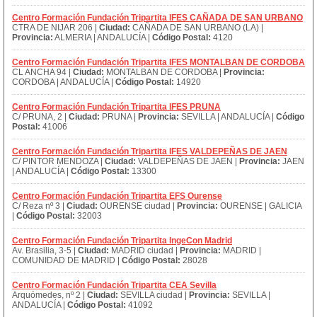
Centro Formación Fundación Tripartita IFES CAÑADA DE SAN URBANO
CTRA DE NIJAR 206 |
Ciudad:
CAÑADA DE SAN URBANO (LA) |
Provincia:
ALMERIA | ANDALUCÍA |
Código Postal:
4120
Centro Formación Fundación Tripartita IFES MONTALBAN DE CORDOBA
CL ANCHA 94 |
Ciudad:
MONTALBAN DE CORDOBA |
Provincia:
CORDOBA | ANDALUCÍA |
Código Postal:
14920
Centro Formación Fundación Tripartita IFES PRUNA
C/ PRUNA, 2 |
Ciudad:
PRUNA |
Provincia:
SEVILLA | ANDALUCÍA |
Código
Postal:
41006
Centro Formación Fundación Tripartita IFES VALDEPEÑAS DE JAEN
C/ PINTOR MENDOZA |
Ciudad:
VALDEPEÑAS DE JAEN |
Provincia:
JAEN
| ANDALUCÍA |
Código Postal:
13300
Centro Formación Fundación Tripartita EFS Ourense
C/ Reza nº 3 |
Ciudad:
OURENSE ciudad |
Provincia:
OURENSE | GALICIA
|
Código Postal:
32003
Centro Formación Fundación Tripartita IngeCon Madrid
Av. Brasilia, 3-5 |
Ciudad:
MADRID ciudad |
Provincia:
MADRID |
COMUNIDAD DE MADRID |
Código Postal:
28028
Centro Formación Fundación Tripartita CEA Sevilla
Arquómedes, nº 2 |
Ciudad:
SEVILLA ciudad |
Provincia:
SEVILLA |
ANDALUCÍA |
Código Postal:
41092