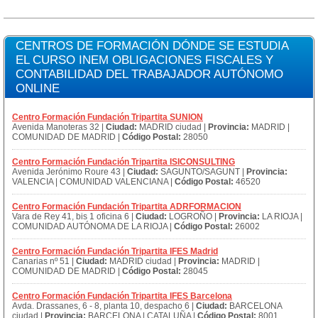
CENTROS DE FORMACIÓN DÓNDE SE ESTUDIA
EL CURSO INEM OBLIGACIONES FISCALES Y
CONTABILIDAD DEL TRABAJADOR AUTÓNOMO
ONLINE
Centro Formación Fundación Tripartita SUNION
Avenida Manoteras 32 |
Ciudad:
MADRID ciudad |
Provincia:
MADRID |
COMUNIDAD DE MADRID |
Código Postal:
28050
Centro Formación Fundación Tripartita ISICONSULTING
Avenida Jerónimo Roure 43 |
Ciudad:
SAGUNTO/SAGUNT |
Provincia:
VALENCIA | COMUNIDAD VALENCIANA |
Código Postal:
46520
Centro Formación Fundación Tripartita ADRFORMACION
Vara de Rey 41, bis 1 oficina 6 |
Ciudad:
LOGROÑO |
Provincia:
LA RIOJA |
COMUNIDAD AUTÓNOMA DE LA RIOJA |
Código Postal:
26002
Centro Formación Fundación Tripartita IFES Madrid
Canarias nº 51 |
Ciudad:
MADRID ciudad |
Provincia:
MADRID |
COMUNIDAD DE MADRID |
Código Postal:
28045
Centro Formación Fundación Tripartita IFES Barcelona
Avda. Drassanes, 6 - 8, planta 10, despacho 6 |
Ciudad:
BARCELONA
ciudad |
Provincia:
BARCELONA | CATALUÑA |
Código Postal:
8001