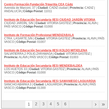
Centro Formación Fundación Tripartita CEA Cádiz
Avenida de Marconi, 37 |
Ciudad:
CADIZ ciudad |
Provincia:
CADIZ |
ANDALUCÍA |
Código Postal:
11011
Instituto de Educación Secundaria (IES) CIUDAD JARDÍN VITORIA
CIUDAD JARDÍN, S/N |
Ciudad:
VITORIA GASTEIZ |
Provincia:
ALAVA |
PAÍS VASCO |
Código Postal:
01000
Instituto de Formación Profesional MENDIZABALA
CTRA. LASARTE,S/N |
Ciudad:
VITORIA GASTEIZ |
Provincia:
ALAVA | PAÍS
VASCO |
Código Postal:
01007
Instituto de Educación Secundaria (IES) KOLDO MITXELENA
SALVATIERRA,2 POLIG.ZARAMAGA |
Ciudad:
VITORIA GASTEIZ |
Provincia:
ALAVA | PAÍS VASCO |
Código Postal:
01003
Instituto de Educación Secundaria (IES) MENDEBALDEA
LOS HUETOS 33 |
Ciudad:
VITORIA GASTEIZ |
Provincia:
ALAVA | PAÍS
VASCO |
Código Postal:
01000
Instituto de Educación Secundaria (IES) SAMANIEGO LAGUARDIA
SANCHO ABARKA 3 |
Ciudad:
LAGUARDIA |
Provincia:
ALAVA | PAÍS
VASCO |
Código Postal:
01300
›
»
2
3
4
5
6
1