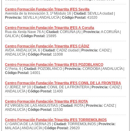
Centro Formación Fundación Tripartita IFES Sevilla
Avenida de la Innovación 3, 1ª Módulo 16 |
Ciudad:
SEVILLA ciudad |
Provincia:
SEVILLA | ANDALUCÍA |
Código Postal:
41020
Centro Formación Fundación Tripartita IFES A Coruña
Rua da Xesta Nave 76 A |
Ciudad:
CORUÑA (A) |
Provincia:
A CORUÑA |
GALICIA |
Código Postal:
15895
Centro Formación Fundación Tripartita IFES CÁDIZ
AVDA. ANDALUCIA, 6 |
Ciudad:
CADIZ ciudad |
Provincia:
CADIZ |
ANDALUCÍA |
Código Postal:
11008
Centro Formación Fundación Tripartita IFES POZOBLANCO
C/ Feria, 6 |
Ciudad:
POZOBLANCO |
Provincia:
CORDOBA | ANDALUCÍA |
Código Postal:
14001
Centro Formación Fundación Tripartita IFES CONIL DE LA FRONTERA
C/ JEREZ, Nº 10 |
Ciudad:
CONIL DE LA FRONTERA |
Provincia:
CADIZ |
ANDALUCÍA |
Código Postal:
11400
Centro Formación Fundación Tripartita IFES ROTA
PZ VIRGEN DE LAS ANGUSTIAS |
Ciudad:
ROTA |
Provincia:
CADIZ |
ANDALUCÍA |
Código Postal:
11530
Centro Formación Fundación Tripartita IFES TORREMOLINOS
C/ GARCIA DE LA SERNA 25 |
Ciudad:
TORREMOLINOS |
Provincia:
MALAGA | ANDALUCÍA |
Código Postal:
29620