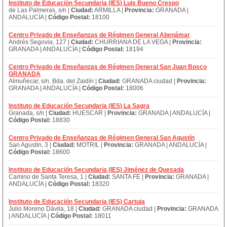
Instituto de Educación Secundaria (IES) Luis Bueno Crespo
de Las Palmeras, s/n |
Ciudad:
ARMILLA |
Provincia:
GRANADA |
ANDALUCÍA |
Código Postal:
18100
Centro Privado de Enseñanzas de Régimen General Abenámar
Andrés Segovia, 127 |
Ciudad:
CHURRIANA DE LA VEGA |
Provincia:
GRANADA | ANDALUCÍA |
Código Postal:
18194
Centro Privado de Enseñanzas de Régimen General San Juan Bosco
GRANADA
Almuñecar, s/n. Bda. del Zaidín |
Ciudad:
GRANADA ciudad |
Provincia:
GRANADA | ANDALUCÍA |
Código Postal:
18006
Instituto de Educación Secundaria (IES) La Sagra
Granada, s/n |
Ciudad:
HUESCAR |
Provincia:
GRANADA | ANDALUCÍA |
Código Postal:
18830
Centro Privado de Enseñanzas de Régimen General San Agustín
San Agustín, 3 |
Ciudad:
MOTRIL |
Provincia:
GRANADA | ANDALUCÍA |
Código Postal:
18600
Instituto de Educación Secundaria (IES) Jiménez de Quesada
Camino de Santa Teresa, 1 |
Ciudad:
SANTA FE |
Provincia:
GRANADA |
ANDALUCÍA |
Código Postal:
18320
Instituto de Educación Secundaria (IES) Cartuja
Julio Moreno Dávila, 18 |
Ciudad:
GRANADA ciudad |
Provincia:
GRANADA
| ANDALUCÍA |
Código Postal:
18011