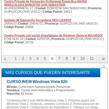
Centro Privado de Formación Profesional Específica MARÍA
INMACULADA DONOSTIA SAN SEBASTIAN
AV.ATEGORRIETA, 17 |
Ciudad:
DONOSTIA SAN SEBASTIAN |
Provincia:
GUIPUZCOA | PAÍS VASCO |
Código Postal:
20013
Instituto de Educación Secundaria (IES) LIZARDI
ZARAUZ |
Ciudad:
ZARAUTZ |
Provincia:
GUIPUZCOA | PAÍS VASCO |
Código Postal:
20800
Centro Privado con varias Enseñanzas de Régimen General IRAURGUI
ETXE ALAI, 18 |
Ciudad:
AZPEITIA |
Provincia:
GUIPUZCOA | PAÍS VASCO |
Código Postal:
20730
‹
»
1
2
3
4
5
7
8
9
10
11
6
›
MÁS CURSOS QUE PUEDEN INTERESARTE
CURSO INEM Windows Vista 82h
Método:
Curso Inem Subvencionado Presencial
Temática:
Cursos Inem Informática y Programación
Duración:
82 horas
Contenidos del Curso INEM Windows Vista: 1. Primeros pasos con
Windows Vista 2. Ventanas, carpetas y archivos 3. Personalizacion de
Windows Vista 4. Configuración de dispositivos 5. Trabajar con progr...