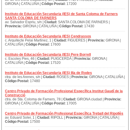
GIRONA | CATALUÑA |
Código Postal:
17200
Instituto de Educación Secundaria (IES) de Santa Coloma de Farners
SANTA COLOMA DE FARNERS
av. Salvador Espriu, s/n |
Ciudad:
SANTA COLOMA DE FARNERS |
Provincia:
GIRONA | CATALUÑA |
Código Postal:
17430
Instituto de Educación Secundaria (IES) Cendrassos
c. Arquitecte Pelai Martinez, 1 |
Ciudad:
FIGUERES |
Provincia:
GIRONA |
CATALUÑA |
Código Postal:
17600
Instituto de Educación Secundaria (IES) Pere Borrell
c. Escoles Pies, 46 |
Ciudad:
PUIGCERDÀ |
Provincia:
GIRONA |
CATALUÑA |
Código Postal:
17520
Instituto de Educación Secundaria (IES) Illa de Rodes
ctra. de les Arenes, s/n |
Ciudad:
ROSES |
Provincia:
GIRONA | CATALUÑA |
Código Postal:
17480
Centro Privado de Formación Profesional Específica Institut Gaudí de la
Construcció
ctra. de Sta. Coloma de Farners, 78 |
Ciudad:
GIRONA ciudad |
Provincia:
GIRONA | CATALUÑA |
Código Postal:
17005
Centro Privado de Formación Profesional Específica Treball del Ripollès
av. Eduard Soler, 1 |
Ciudad:
RIPOLL |
Provincia:
GIRONA | CATALUÑA |
Código Postal:
17500