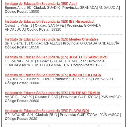
Instituto de Educación Secundaria (IES) Acci
Buenos Aires, 68 |
Ciudad:
GUADIX |
Provincia:
GRANADA | ANDALUCÍA |
Código Postal:
18500
Instituto de Educación Secundaria (IES) IES Hispanidad
Celestino Mutis, 1 |
Ciudad:
SANTA FE |
Provincia:
GRANADA |
ANDALUCÍA |
Código Postal:
18320
Instituto de Educación Secundaria (IES) Montes Orientales
de la Sierra, 15 |
Ciudad:
IZNALLOZ |
Provincia:
GRANADA | ANDALUCÍA |
Código Postal:
18550
Instituto de Educación Secundaria (IES) JOSÉ LUIS SAMPEDRO
CL. ZARAGOZA,18 |
Ciudad:
GUADALAJARA ciudad |
Provincia:
GUADALAJARA | CASTILLA LA MANCHA |
Código Postal:
19005
Instituto de Educación Secundaria (IES) IGNACIO ZULOAGA
JARDINES 3 |
Ciudad:
EIBAR |
Provincia:
GUIPUZCOA | PAÍS VASCO |
Código Postal:
20600
Instituto de Educación Secundaria (IES) UNI EIBAR ERMUA
AV.DE BILBAO,29 |
Ciudad:
EIBAR |
Provincia:
GUIPUZCOA | PAÍS VASCO |
Código Postal:
20600
Instituto de Educación Secundaria (IES) PLAYAUNDI
P.PLAYAUNDI,S/N |
Ciudad:
IRUN |
Provincia:
GUIPUZCOA | PAÍS VASCO |
Código Postal:
20301