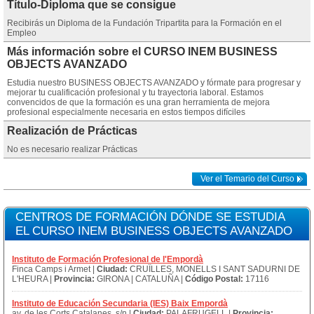
Título-Diploma que se consigue
Recibirás un Diploma de la Fundación Tripartita para la Formación en el
Empleo
Más información sobre el CURSO INEM BUSINESS
OBJECTS AVANZADO
Estudia nuestro BUSINESS OBJECTS AVANZADO y fórmate para progresar y
mejorar tu cualificación profesional y tu trayectoria laboral. Estamos
convencidos de que la formación es una gran herramienta de mejora
profesional especialmente necesaria en estos tiempos difíciles
Realización de Prácticas
No es necesario realizar Prácticas
Ver el Temario del Curso
CENTROS DE FORMACIÓN DÓNDE SE ESTUDIA
EL CURSO INEM BUSINESS OBJECTS AVANZADO
Instituto de Formación Profesional de l'Empordà
Finca Camps i Armet |
Ciudad:
CRUÏLLES, MONELLS I SANT SADURNI DE
L'HEURA |
Provincia:
GIRONA | CATALUÑA |
Código Postal:
17116
Instituto de Educación Secundaria (IES) Baix Empordà
av. de les Corts Catalanes, s/n |
Ciudad:
PALAFRUGELL |
Provincia: