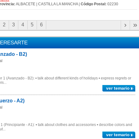
rovincia:
ALBACETE | CASTILLA LA MANCHA |
Código Postal:
02230
›
»
2
3
4
5
6
TERESARTE
nzado - B2)
al
 (Avanzado - B2): • talk about different kinds of holidays • express regrets or
is...
ver temario
erzo - A2)
al
(Principiante - A1): • talk about clothes and accessories • describe colors and
t...
ver temario