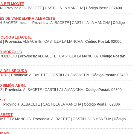
PISÚA BELMONTE
N |
Provincia:
ALBACETE | CASTILLA LA MANCHA |
Código Postal:
02400
ANDRÉS DE VANDELVIRA ALBACETE
ALBACETE ciudad |
Provincia:
ALBACETE | CASTILLA LA MANCHA |
Código
ON BOSCO ALBACETE
d |
Provincia:
ALBACETE | CASTILLA LA MANCHA |
Código Postal:
02006
RREY MORCILLO
ROBLEDO |
Provincia:
ALBACETE | CASTILLA LA MANCHA |
Código Postal:
ERRA DEL SEGURA
ERRA |
Provincia:
ALBACETE | CASTILLA LA MANCHA |
Código Postal:
02430
DRO SIMÓN ABRIL
Z |
Provincia:
ALBACETE | CASTILLA LA MANCHA |
Código Postal:
02300
ASIT
 |
Provincia:
ALBACETE | CASTILLA LA MANCHA |
Código Postal:
02006
 ISBERT
A DE LA MANCHA |
Provincia:
ALBACETE | CASTILLA LA MANCHA |
Código
JÚCAR