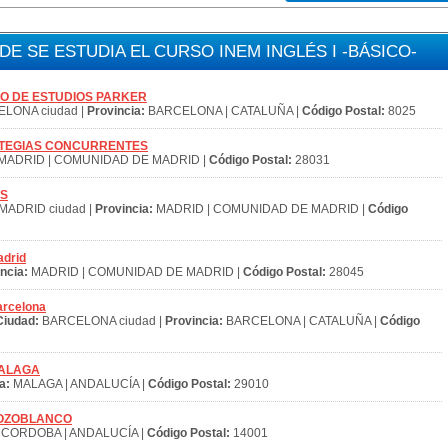
 SE ESTUDIA EL CURSO INEM INGLÉS I -BÁSICO-
NTRO DE ESTUDIOS PARKER
LONA ciudad |
Provincia:
BARCELONA | CATALUÑA |
Código Postal:
8025
STRATEGIAS CONCURRENTES
MADRID | COMUNIDAD DE MADRID |
Código Postal:
28031
OS
MADRID ciudad |
Provincia:
MADRID | COMUNIDAD DE MADRID |
Código
adrid
ncia:
MADRID | COMUNIDAD DE MADRID |
Código Postal:
28045
arcelona
Ciudad:
BARCELONA ciudad |
Provincia:
BARCELONA | CATALUÑA |
Código
 MALAGA
a:
MALAGA | ANDALUCÍA |
Código Postal:
29010
S POZOBLANCO
CORDOBA | ANDALUCÍA |
Código Postal:
14001