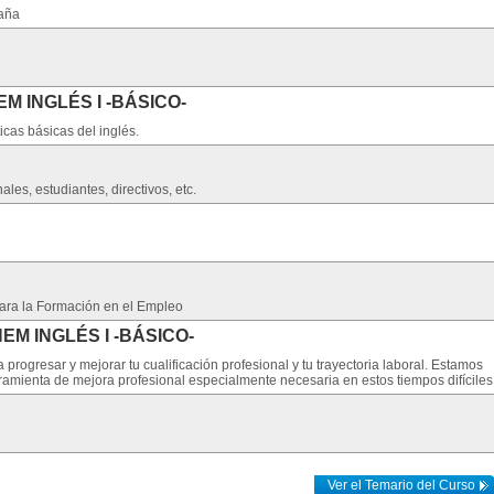
aña
EM INGLÉS I -BÁSICO-
icas básicas del inglés.
les, estudiantes, directivos, etc.
para la Formación en el Empleo
NEM INGLÉS I -BÁSICO-
rogresar y mejorar tu cualificación profesional y tu trayectoria laboral. Estamos
amienta de mejora profesional especialmente necesaria en estos tiempos difíciles
Ver el Temario del Curso