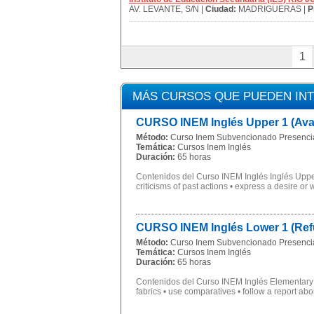
AV. LEVANTE, S/N |
Ciudad:
MADRIGUERAS |
P
1
MÁS CURSOS QUE PUEDEN IN
CURSO INEM Inglés Upper 1 (Ava
Método:
Curso Inem Subvencionado Presenci
Temática:
Cursos Inem Inglés
Duración:
65 horas
Contenidos del Curso INEM Inglés Inglés Upper 1
criticisms of past actions • express a desire or w
CURSO INEM Inglés Lower 1 (Refu
Método:
Curso Inem Subvencionado Presenci
Temática:
Cursos Inem Inglés
Duración:
65 horas
Contenidos del Curso INEM Inglés Elementary 1 
fabrics • use comparatives • follow a report abou