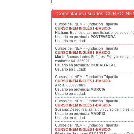
Comentarios usuarios: CURSO INE
Cursos del INEM - Fundación Tripartita
CURSO INEM INGLÉS I -BÁSICO-
Hicham
: Buenos dias , que fichas el curso de in
Usuario en provincia:
PONTEVEDRA
Usuario en ciudad:
Cursos del INEM - Fundación Tripartita
CURSO INEM INGLÉS I -BÁSICO-
Maria
: Buenas tardes Señores, Estoy interesada 
contactar 641325021
Usuario en provincia:
CIUDAD REAL
Usuario en ciudad:
Cursos del INEM - Fundación Tripartita
CURSO INEM INGLÉS I -BÁSICO-
Alicia
: 630777883
Usuario en provincia:
MURCIA
Usuario en ciudad:
Cursos del INEM - Fundación Tripartita
CURSO INEM INGLÉS I -BÁSICO-
Susana
: Deseo realizar algún curso de Inglés, n
Usuario en provincia:
MADRID
Usuario en ciudad:
Cursos del INEM - Fundación Tripartita
CURSO INEM INGLÉS I -BÁSICO-
Gloria
: Av de sagaro 62 P1P2 Playa de aro. Quie