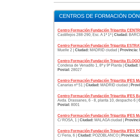
CENTROS DE FORMACIÓN DÓNDE
Centro Formación Fundación Tripartita CE
Castillejos 288-290, Esc. A 1ª 1ª |
Ciudad:
BARCE
Centro Formación Fundación Tripartita E
Muelle 2 |
Ciudad:
MADRID ciudad |
Provincia:
Centro Formación Fundación Tripartita ELOG
Condesa de Venadito 1, 8ª y 9ª Planta |
Ciudad:
Postal:
28027
Centro Formación Fundación Tripartita IFES M
Canarias nº 51 |
Ciudad:
MADRID ciudad |
Provi
Centro Formación Fundación Tripartita IFES B
Avda. Drassanes, 6 - 8, planta 10, despacho 6 |
Postal:
8001
Centro Formación Fundación Tripartita IFES
C/ ROSA, 1 |
Ciudad:
MALAGA ciudad |
Provinci
Centro Formación Fundación Tripartita IFE
C/ Feria, 6 |
Ciudad:
POZOBLANCO |
Provincia: