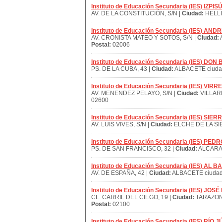
Instituto de Educación Secundaria (IES) IZ
AV. DE LA CONSTITUCIÓN, S/N |
Ciudad:
HELLI
Instituto de Educación Secundaria (IES) 
AV. CRONISTA MATEO Y SOTOS, S/N |
Ciudad:
Postal:
02006
Instituto de Educación Secundaria (IES) D
PS. DE LA CUBA, 43 |
Ciudad:
ALBACETE ciuda
Instituto de Educación Secundaria (IES) VI
AV. MENENDEZ PELAYO, S/N |
Ciudad:
VILLAR
02600
Instituto de Educación Secundaria (IES) SI
AV. LUIS VIVES, S/N |
Ciudad:
ELCHE DE LA SI
Instituto de Educación Secundaria (IES) PE
PS. DE SAN FRANCISCO, 32 |
Ciudad:
ALCARA
Instituto de Educación Secundaria (IES) AL B
AV. DE ESPAÑA, 42 |
Ciudad:
ALBACETE ciudad
Instituto de Educación Secundaria (IES) JOSÉ
CL. CARRIL DEL CIEGO, 19 |
Ciudad:
TARAZON
Postal:
02100
Instituto de Educación Secundaria (IES) RÍO 