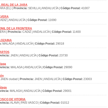
 EL REAL DE LA JARA
RA (EL) |
Provincia:
SEVILLA | ANDALUCÍA |
Código Postal:
41007
OLVERA
ADIZ | ANDALUCÍA |
Código Postal:
11690
S CONIL DE LA FRONTERA
ERA |
Provincia:
CADIZ | ANDALUCÍA |
Código Postal:
11400
ALOZAINA
a:
MALAGA | ANDALUCÍA |
Código Postal:
29018
 MARTOS
vincia:
JAEN | ANDALUCÍA |
Código Postal:
23730
álaga
ovincia:
MALAGA | ANDALUCÍA |
Código Postal:
29090
aén
JAEN ciudad |
Provincia:
JAEN | ANDALUCÍA |
Código Postal:
23003
álaga
vincia:
MALAGA | ANDALUCÍA |
Código Postal:
29001
ANCISCO DE VITORIA
vincia:
ALAVA | PAÍS VASCO |
Código Postal:
01012