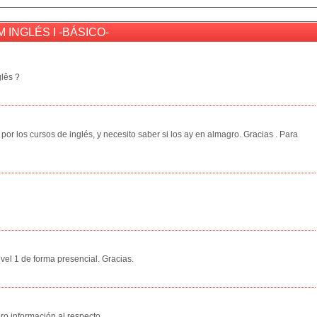
M INGLÉS I -BÁSICO-
glês ?
por los cursos de inglés, y necesito saber si los ay en almagro. Gracias . Para
ivel 1 de forma presencial. Gracias.
ro información al respecto