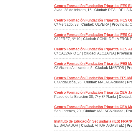
Centro Formación Fundación Tripartita IFES
Avda. 28 de febrero, 15 |
Ciudad:
REAL DE LA JA
Centro Formación Fundación Tripartita IFES 
C/ Mercado, 38 |
Ciudad:
OLVERA |
Provincia:
C
Centro Formación Fundación Tripartita IFE
C/ JEREZ, Nº 10 |
Ciudad:
CONIL DE LA FRONT
Centro Formación Fundación Tripartita IFES 
C/ CALVARIO 17 |
Ciudad:
ALOZAINA |
Provinci
Centro Formación Fundación Tripartita IFES
C/ Vicente Aleixandre, 5 |
Ciudad:
MARTOS |
Pro
Centro Formación Fundación Tripartita EFS M
C/ Andalucóa, 26 |
Ciudad:
MALAGA ciudad |
Pr
Centro Formación Fundación Tripartita CEA J
Paseo de la Estación 30, 7ª y 8ª Planta |
Ciudad:
Centro Formación Fundación Tripartita CEA M
San Lorenzo, 20 |
Ciudad:
MALAGA ciudad |
Pro
Instituto de Educación Secundaria (IES) FR
EL SALVADOR |
Ciudad:
VITORIA GASTEIZ |
Pro